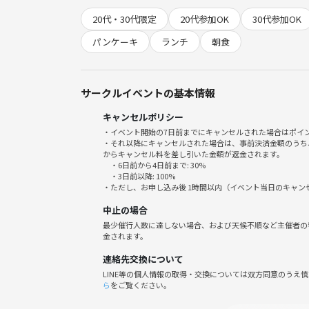
20代・30代限定
20代参加OK
30代参加OK
禁止事項
勧誘、ナンパ
パンケーキ
ランチ
朝食
他サークルの宣伝
主催者の指示に従わない
その他迷惑行為
サークルイベントの基本情報
キャンセルポリシー
・イベント開始の7日前までにキャンセルされた場合はポイ
・それ以降にキャンセルされた場合は、事前決済金額のうち
からキャンセル料を差し引いた金額が返金されます。
・6日前から4日前まで: 30%
・3日前以降: 100%
・ただし、お申し込み後 1時間以内（イベント当日のキャ
中止の場合
最少催行人数に達しない場合、および天候不順など主催者の
金されます。
連絡先交換について
LINE等の個人情報の取得・交換については双方同意のうえ
ら
をご覧ください。