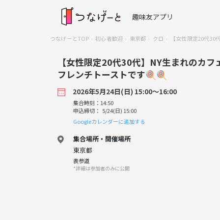
趣味友アプリ
つなげーとTOP
初心者歓迎
東京都
クロ
【女性限定20代3
【女性限定20代30代】NY生まれのカ
フレンチトーストです🍭🍭
2026年5月24日(日) 15:00〜16:00
集合時刻：14:50
申込締切： 5/24(日) 15:00
Googleカレンダーに追加する
集合場所・開催場所
東京都
表参道
*詳細は参加者のみに公開