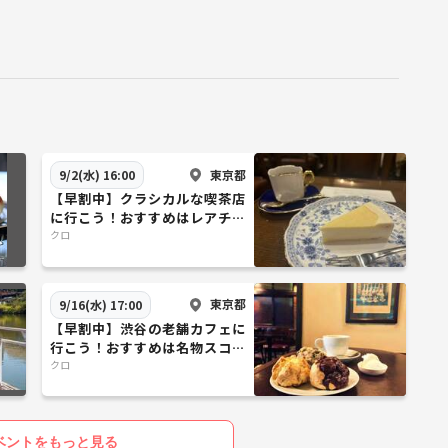
東京都
9/2(水) 16:00
【早割中】クラシカルな喫茶店
に行こう！おすすめはレアチー
ズケーキ🌸🌸
クロ
東京都
9/16(水) 17:00
【早割中】渋谷の老舗カフェに
行こう！おすすめは名物スコー
ンです🍠🍠🍠
クロ
ベントをもっと見る