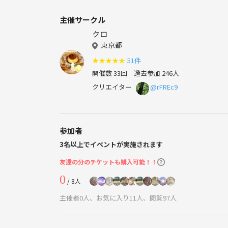
主催サークル
クロ
東京都
★
★
★
★
★
51件
開催数 33回
過去参加 246人
クリエイター
@rFREc9
参加者
3名以上でイベントが実施されます
友達の分のチケットも購入可能！！
0
/ 8人
主催者0人、お気に入り11人、閲覧97人