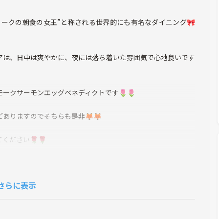
ヨークの朝食の女王”と称される世界的にも有名なダイニング🎀
アは、日中は爽やかに、夜には落ち着いた雰囲気で心地良いです
ークサーモンエッグベネディクトです🌷🌷
ありますのでそちらも是非🦊🦊
ください🌹🌹
せん。また、何らかのトラブルでお店変更の可能性もあります。
さらに表示