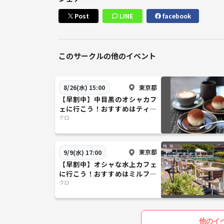
Post
LINE
facebook
このサークルの他のイベント
東京都
8/26(水) 15:00
【早割中】中目黒のオシャカフ
ェに行こう！おすすめはティラ
ミス🎀🎀
クロ
東京都
9/9(水) 17:00
【早割中】オシャな水上カフェ
に行こう！おすすめはミルフィ
ーユカシス🎀🎀
クロ
他のイ