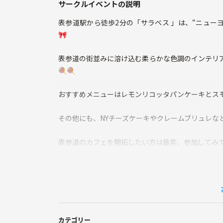
サークルイベントの説明
表参道駅から徒歩2分の「サラベス 」は、“ニュー
🎀
表参道の街並みに溶け込む柔らかな色調のインテリ
🍭🍭
おすすめメニューはレモンリコッタパンケーキとスモ
その他にも、NYチーズケーキやクレームブリュレなど
表参道のカフェを開拓したい方は是非、参加してみて
※本イベントは女性限定の為、男性の参加は出来ま
ご了承ください。
飲食代各自負担
1ドリンク1フードオーダー制
カテゴリー