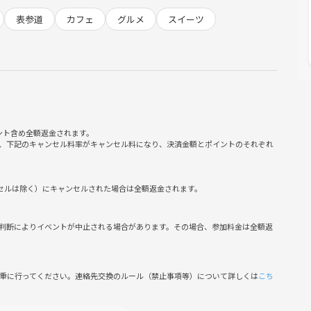
表参道
カフェ
グルメ
スイーツ
ント含め全額返金されます。
、下記のキャンセル料率がキャンセル料になり、決済金額とポイントのそれぞれ
ンセルは除く）にキャンセルされた場合は全額返金されます。
判断によりイベントが中止される場合があります。その場合、参加料金は全額返
慎重に行ってください。連絡先交換のルール（禁止事項等）について詳しくは
こち