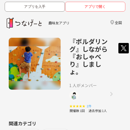
アプリを入手
アプリで開く
全国
趣味友アプリ
『ボルダリン
グ』しながら
『おしゃべ
り』しまし
ょ。
1 人がメンバー
★
★
★
★
★
1件
開催数 1回
過去参加 1人
関連カテゴリ