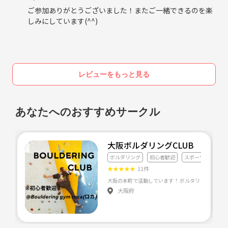
ご参加ありがとうございました！またご一緒できるのを楽
しみにしています(⁠^⁠^⁠)
レビューをもっと見る
あなたへのおすすめサークル
大阪ボルダリングCLUB
ボルダリング
初心者歓迎
スポーツ
★
★
★
★
★
11件
大阪の本町で活動していま
大阪府