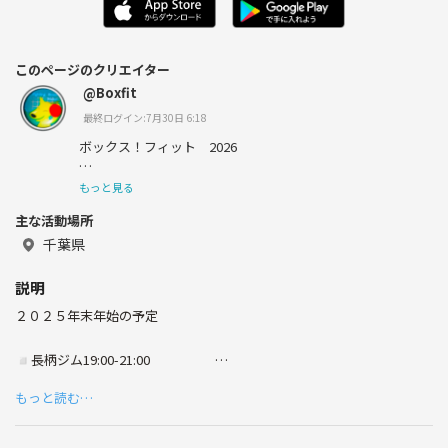
このページのクリエイター
@Boxfit
最終ログイン:7月30日 6:18
ボックス！フィット 2026
新しいメンバーは常に募集中です。
もっと見る
主な活動場所
初心者から経験者まで
千葉県
2026年の予定
◽️長柄ジム19:00-21:00
説明
毎週 火、木、日曜日
２０２５年末年始の予定
◽️長柄ジム19:00-21:00
毎週 火、木、日曜日
◽️おゆみ野公民館 2階 19:00-20:30
もっと読む…
長柄町 刑部 1347−5
水曜日
場所 ；
https://x.gd/fqvXD
場所 ； https://x.gd/x9ibR
休み ： 2026年 １/１(木曜日)、1/4(日曜日）