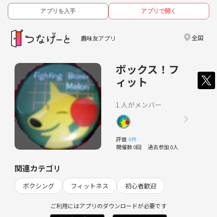
アプリを入手
アプリで開く
全国
趣味友アプリ
ボックス！フ
ィット
1 人がメンバー
評価
0件
開催数 0回
過去参加 0人
関連カテゴリ
ボクシング
フィットネス
初心者歓迎
ご利用にはアプリのダウンロードが必要です