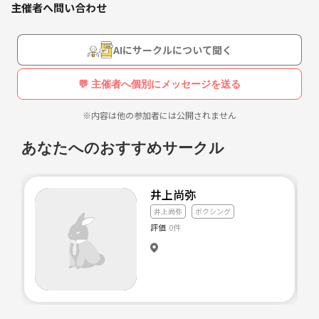
主催者へ問い合わせ
AIにサークルについて聞く
◽️おゆみ野公民館 2階 19:00-20:30
■あすみが丘プラザ19:00-20:30
毎週 水曜日
3階の集会室
💬 主催者へ個別にメッセージを送る
休み ： 12/24， 12/31 、
開催 ： 毎週 土曜日
2026年 1/3
場所 ； https://x.gd/qfLOr
※内容は他の参加者には公開されません
場所 ；
https://x.gd/x9ibR
あなたへのおすすめサークル
https://melon.mu-sashi.com/
井上尚弥
井上尚弥
ボクシング
■あすみが丘プラザ19:00-20:30
評価
0件
3階の集会室
開催 ： 毎週 土曜日
場所 ；
https://x.gd/qfLOr
休み ： 2026年 1/3