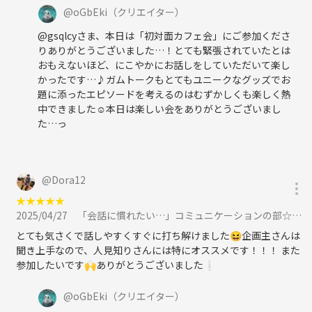
@
oGbEki
（クリエイター）
@gsqlcyさま、本日は「初対面カフェ会」にご参加くださ
りありがとうございました…！とても緊張されていたとは
おもえないほど、にこやかにお話しをしていただいて楽し
かったです…♪ガムトークもとてもユニークなグッズでお
題に添ったエピソードを考えるのはむずかしくも楽しく熱
中できました☺️本日は楽しい会をありがとうございまし
た…っ
@
Dora12
★
★
★
★
★
2025/04/27
「会話に慣れたい…」コミュニケーションの部☆に参加
とても気さくで話しやすくすぐに打ち解けました😆企画主さんは
聞き上手なので、人見知りさんには特にオススメです！！！ また
参加したいです🙌ありがとうございました❕
@
oGbEki
（クリエイター）