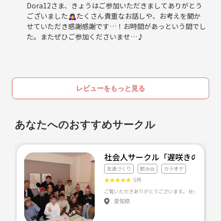
Dora12さま、きょうはご参加いただきましてありがとう
ございました🙇‍♀️たくさん貴重なお話しや、お考えを聞か
せていただき感謝感謝です…！お時間があっという間でし
た。またぜひご参加くださいませ…♪
レビューをもっと見る
あなたへのおすすめサークル
社会人サークル「遅咲きの花」
友達づくり
飲み会
カラオケ
★
★
★
★
★
5件
愛知県