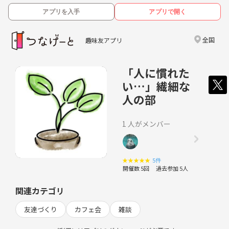
アプリを入手
アプリで開く
全国
趣味友アプリ
「人に慣れた
い…」繊細な
人の部
1 人がメンバー
★
★
★
★
★
5件
開催数 5回
過去参加 5人
関連カテゴリ
友達づくり
カフェ会
雑談