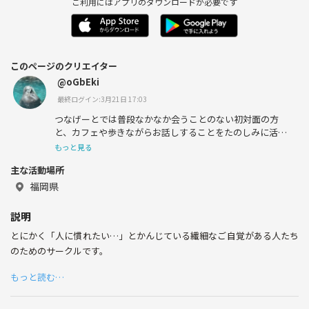
ご利用にはアプリのダウンロードが必要です
このページのクリエイター
@oGbEki
最終ログイン:3月21日 17:03
つなげーとでは普段なかなか会うことのない初対面の方
と、カフェや歩きながらお話しすることをたのしみに活動
しています…♪
もっと見る
主な活動場所
福岡県
説明
とにかく「人に慣れたい…」とかんじている繊細なご自覚がある人たち
のためのサークルです。
もっと読む…