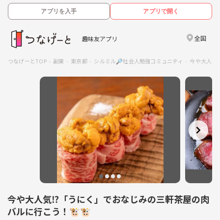
アプリを入手
アプリで開く
全国
趣味友アプリ
つなげーとTOP
副業
東京都
シルミル🔎社会人勉強コミュニティ
今や大人気
今や大人気⁉️「うにく」でおなじみの三軒茶屋の肉
バルに行こう！🐮🐮