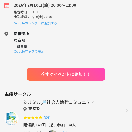
2026年7月10日(金) 20:00〜22:00
集合時刻：19:50
申込締切： 7/10(金) 20:00
Googleカレンダーに追加する
開催場所
東京都
三軒茶屋
Googleマップで表示
今すぐイベントに参加！！
主催サークル
シルミル🔎社会人勉強コミュニティ
東京都
★
★
★
★
★
82件
開催数 149回
過去参加 324人