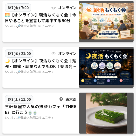
オンライン
8/7(金) 7:00
🌅【オンライン】朝活もくもく会｜今
日やることを宣言して集中する90分
シルミル🔎社会人勉強コミュニティ
オンライン
8/7(金) 21:00
🌙【オンライン】夜活もくもく会｜勉
強・開発・副業なんでもOK！交流会あ
り
シルミル🔎社会人勉強コミュニティ
東京都
8/8(土) 11:00
三軒茶屋で人気の抹茶カフェ「THRE
E」に行こう🍵🍵
シルミル🔎社会人勉強コミュニティ