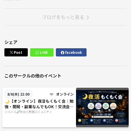
ブログをもっと見る
シェア
Post
LINE
facebook
このサークルの他のイベント
オンライン
8/6(木) 21:00
🌙【オンライン】夜活もくもく会｜勉
強・開発・副業なんでもOK！交流会あ
り
シルミル🔎社会人勉強コミュニティ