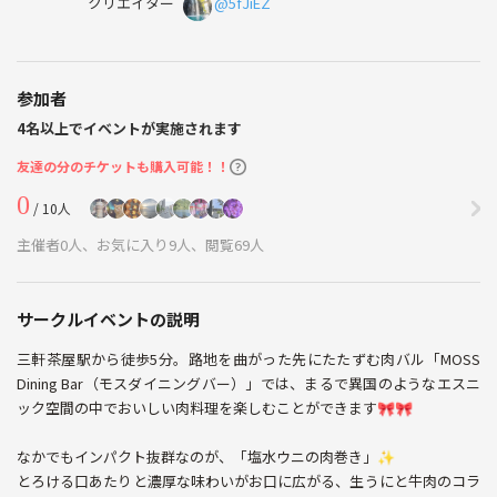
クリエイター
@5fJiEZ
参加者
4名以上でイベントが実施されます
友達の分のチケットも購入可能！！
0
/ 10人
主催者0人、お気に入り9人、閲覧69人
サークルイベントの説明
三軒茶屋駅から徒歩5分。路地を曲がった先にたたずむ肉バル「MOSS
Dining Bar（モスダイニングバー）」では、まるで異国のようなエスニ
ック空間の中でおいしい肉料理を楽しむことができます🎀🎀
なかでもインパクト抜群なのが、「塩水ウニの肉巻き」✨
とろける口あたりと濃厚な味わいがお口に広がる、生うにと牛肉のコラ