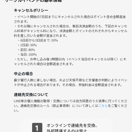
キャンセルポリシー
・イベント開始の7日前までにキャンセルされた場合はポイント含め全額返金
されます。
・それ以降にキャンセルされた場合は、事前決済金額のうち、下記のキャンセ
ル料率がキャンセル料になり、決済金額とポイントのそれぞれからキャンセル
料を差し引いた金額が返金されます。
・6日前から3日前まで: 30%
・2日前: 50%
・前日: 80%
・当日: 100%
・ただし、お申し込み後 1時間以内（イベント当日のキャンセルは除く）にキ
ャンセルされた場合は全額返金されます。
中止の場合
最少催行人数に達しない場合、および天候不順など主催者の判断によりイベン
トが中止される場合があります。その場合、参加料金は全額返金されます。
連絡先交換について
LINE等の個人情報の取得・交換については双方同意のうえ慎重に行ってくださ
い。連絡先交換のルール（禁止事項等）について詳しくは
こちら
をご覧くださ
い。