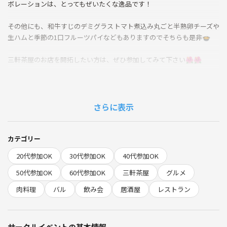
ボレーションは、とってもぜいたくな逸品です！
その他にも、和牛すじのデミグラストマト煮込み丸ごと半熟卵チーズや
生ハムと季節の1口フルーツパイなどもありますのでそちらも是非🍲
三軒茶屋のお店を開拓したい方は、ぜひ参加してみて下さい🌺🌺
※何らかのトラブルでお店変更の可能性もございます。ご了承くださ
い。
さらに表示
飲食代各自負担
チャージ料300円
カテゴリー
当日アラカルト予約
20代参加OK
30代参加OK
40代参加OK
お会計割り勘の予定
50代参加OK
60代参加OK
三軒茶屋
グルメ
⚠️禁止事項⚠️
肉料理
バル
飲み会
居酒屋
レストラン
ビジネス、宗教などの勧誘、ナンパ、連絡なしのドタキャン、イベント
直前のキャンセル、他サークルの宣伝など迷惑のかかる行為はご遠慮く
ださい。
サークルイベントの基本情報