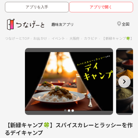
アプリを入手
アプリで開く
全国
趣味友アプリ
つなげーとTOP
お出かけ
イベント
大阪府
カラビナ
【新緑キャンプ🍀】
【新緑キャンプ🍀】スパイスカレーとラッシーを作
るデイキャンプ