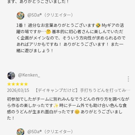
ます、ありがとうございました！
@
SDa®️
（クリエイター）
1番！ 過分なお言葉ありがとうございます🤣 Myギアの活
躍の場ですか…🤔 基本的に初心者さんに楽しんでいただ
く企画がメインなので、そういう方向性が求められるので
あればアリかもですね！ ありがとうございます！ また一
緒に遊びましょう！
@
Kenken_
★
★
★
★
★
2026/03/15
【デイキャンプだけど】手打ちうどんを打ってみよう！に参加
初参加でしたがチームに別れみんなでうどんの作り方を調べなが
ら作るの楽しかったです✨ 時にチーム外でも助け合い色んな食
感のうどんが生まれ面白がったです😊 ありがとうございまし
た！
@
SDa®️
（クリエイター）