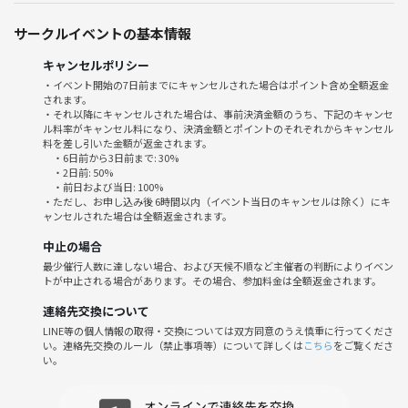
⚠️薪や炭を扱いますので多少汚れても良い服装だと安心です
サークルイベントの基本情報
②みんなでスパイスカレー&ラッシーを作ろう！
⚫︎簡単な役割分担をしながらみんなで料理
キャンセルポリシー
チキンのスパイスカレーとプレーンラッシーを作ります
・イベント開始の7日前までにキャンセルされた場合はポイント含め全額返金
されます。
⚠️料理の際は衛生面を考慮して、こちらで用意したビニール手袋を各自
・それ以降にキャンセルされた場合は、事前決済金額のうち、下記のキャンセ
着用して作業いただきます
ル料率がキャンセル料になり、決済金額とポイントのそれぞれからキャンセル
料を差し引いた金額が返金されます。
・6日前から3日前まで: 30%
③作った料理を食べよう！
・2日前: 50%
⚫︎料理ができたらみんなでいただきましょう
・前日および当日: 100%
・ただし、お申し込み後 6時間以内（イベント当日のキャンセルは除く）にキ
⚠️飲みものはソフトドリンクとお酒を少々ご用意いたします
ャンセルされた場合は全額返金されます。
※ソフトドリンクはお茶とジュース、お酒はビール、缶チューハイ、カ
クテルなどを一人2缶程度用意する予定です
中止の場合
※ちなみに主催者はお酒が飲めません✨お酒が飲める方も飲めない方
最少催行人数に達しない場合、および天候不順など主催者の判断によりイベン
トが中止される場合があります。その場合、参加料金は全額返金されます。
もお気軽にご参加ください👍
連絡先交換について
④撤収について
LINE等の個人情報の取得・交換については双方同意のうえ慎重に行ってくださ
⚫︎終了時刻に合わせて撤収しましょう！
い。連絡先交換のルール（禁止事項等）について詳しくは
こちら
をご覧くださ
い。
協力しながら灰の処理やゴミの分別を行い設営した機材を撤収します
⚠️来た時よりも美しく！キャンプで最も大事な心得の一つです✨