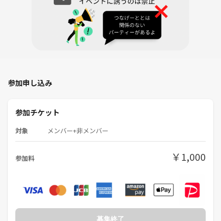
⚫︎受付
⚫︎自己紹介
10:15
⚫︎料理準備(火おこしなど)🔥
11:00
⚫︎料理開始🍛
参加申し込み
13:00
参加チケット
⚫︎みんなで昼食🍴
対象
メンバー+非メンバー
15:00
⚫︎カフェタイム&遊び時間
￥1,000
参加料
18:00
⚫︎撤収開始
19:00前
⚫︎解散
募集終了