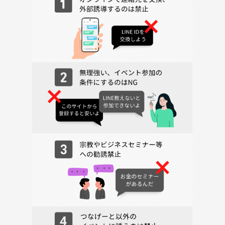
🟩🟩🟩🟩🟩🟩 募集について 🟩🟩🟩🟩🟩🟩
定員15名(最少催行人数6名)
※性別・年齢は問いません
⭐️こんな方にオススメ⭐️
⚪︎これからキャンプを始めたい
⚪︎キャンプに興味があるけどきっかけがない
⚪︎みんなでわいわい何かをしたい
⚪︎休日を充実させたい
⚪︎会社以外で交流の場を持ちたい
⚪︎カレー大好き
🟨🟨🟨🟨🟨🟨 スケジュール 🟨🟨🟨🟨🟨🟨
※以下は目安です
10:00
⚫︎浜寺公園内にて現地集合
(南海 浜寺公園駅下車、西出口正面)