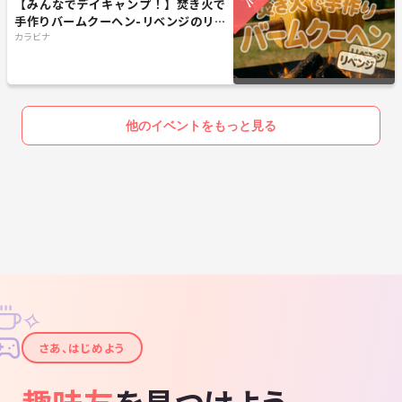
【みんなでデイキャンプ！】焚き火で
手作りバームクーヘン-リベンジのリベ
ンジ！
カラビナ
他のイベントをもっと見る
✧
✦
さあ、はじめよう