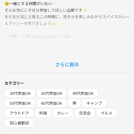
😣一緒にする仲間がいない…
そんな方にこそぜひ参加してほしい企画です✨
まだまだ涼しさ残るこの時期に、焚き火を楽しみながらスパイスカレー
＆ラッシーを作りましょう🙌
🔹日時 ：5月23日(土) 10:00 〜 19:00
🔹場所 ：大阪府堺市 浜寺公園
🔹参加費：3000円(事前500円＋現地2500円)
※初回参加の方は別途つなげーと手数料500円がかかります
さらに表示
※雨天中止になります
天候については5月21日(木)17時時点で判断します
カテゴリー
🟦🟦🟦 イベント概要 🟦🟦🟦🟦🟦🟦🟦🟦🟦
20代参加OK
30代参加OK
40代参加OK
①デイキャンプを楽しもう！
50代参加OK
60代参加OK
堺
キャンプ
⚫︎火おこしをして焚き火をしよう！
アウトドア
料理
カレー
交流会
グルメ
おこした火は料理にも使います🔥
⚫︎キャンプギアを使ってみよう！
初心者歓迎
まずは色々なギア(道具)に触れてみましょう