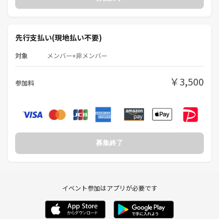
🟧🟧🟧🟧🟧🟧 参加費 🟧🟧🟧🟧🟧🟧
先行支払い(現地払い不要)
⚫︎参加チケット ：500円(事前決済)
⚫︎参加費 ：2500円(現地費用)
対象
メンバー+非メンバー
￥3,500
参加料
🟥🟥🟥🟥🟥🟥 注意事項 🟥🟥🟥🟥🟥🟥
⚫︎ビジネスや宗教等の勧誘は固くお断りします
⚫︎迷惑行為や他参加者への誹謗中傷も禁止です
⚠️イベント中に発覚した場合、途中で退場いただくこともありますので
ご注意ください
募集終了
イベント参加はアプリが必要です