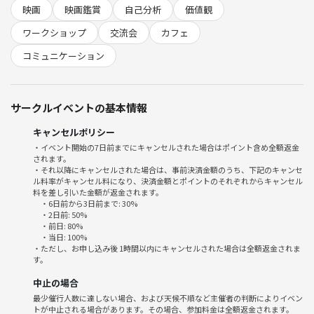
・他人を気にして流されることがあり、自分の本音を思い出したい
映画
映画鑑賞
自己分析
価値観
ワークショップ
交流会
カフェ
🔸当日の流れ🔸
・オープニング/自己紹介
コミュニケーション
・映画シェア
・価値観ワーク
・クロージング
サークルイベントの基本情報
🔸開催情報🔸
キャンセルポリシー
日時：1月11日（日）15:00〜17:00
・イベント開始の7日前までにキャンセルされた場合はポイント含め全額返金
されます。
場所：スターバックス・コーヒー 池袋明治通り店
・それ以降にキャンセルされた場合は、事前決済金額のうち、下記のキャンセ
参加費：1000円＋各自ドリンク代
ル料率がキャンセル料になり、決済金額とポイントのそれぞれからキャンセル
持ち物：印象に残っている映画を一つ思い浮かべてお越しください
料を差し引いた金額が返金されます。
・6日前から3日前まで: 30%
※別途つなげーと利用料がかかることがございます
・2日前: 50%
※申し込み状況によって場所を変更する場合がございます
・前日: 80%
・当日: 100%
・ただし、お申し込み後 1時間以内にキャンセルされた場合は全額返金されま
映画の感動したシーンは、過去の自分や、
す。
これから大切にしたいものを映し出す鏡でもあります。
中止の場合
最少催行人数に達しない場合、および天候不順など主催者の判断によりイベン
好きな映画を入り口に、
トが中止される場合があります。その場合、参加料金は全額返金されます。