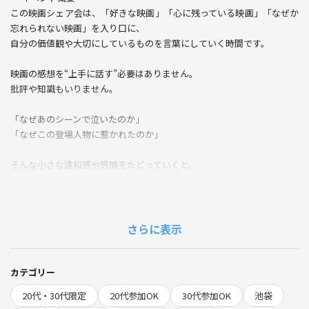
この映画シェア会は、「好きな映画」「心に残っている映画」「なぜか
忘れられない映画」を入り口に、
自分の価値観や大切にしているものを言葉にしていく時間です。
映画の感想を“上手に話す”必要はありません。
批評や知識もいりません。
「なぜあのシーンで泣いたのか」
「なぜこの登場人物に惹かれたのか」
そんな小さな違和感や感情をたどっていくと、
自分でも気づいていなかった“人生の軸”が、少しずつ浮かび上がってき
ます。
映画を通して、
さらに表示
自分を知るための対話の時間を一緒に過ごしませんか。
🔸こんな人におすすめ🔸
カテゴリー
・同世代（20代、30代）の人と気軽に交流してみたい
20代・30代限定
20代参加OK
30代参加OK
池袋
・自分の感じたことを安心できる場でシェアしてみたい