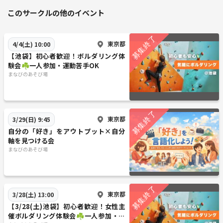
このサークルの他のイベント
東京都
4/4(土) 10:00
【池袋】初心者歓迎！ボルダリング体
験会☘️一人参加・運動苦手OK
まなびのあそび場
東京都
3/29(日) 9:45
自分の「好き」をアウトプット×自分
軸を見つける会
まなびのあそび場
東京都
3/28(土) 13:00
【3/28(土)池袋】初心者歓迎！女性主
催ボルダリング体験会☘️一人参加・運