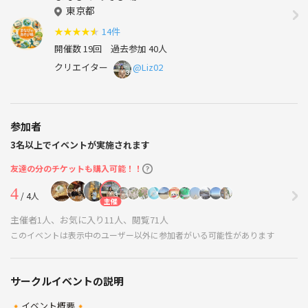
東京都
★
★
★
★
★
14件
開催数 19回
過去参加 40人
クリエイター
@Liz02
参加者
3名以上でイベントが実施されます
友達の分のチケットも購入可能！！
4
/ 4人
主催
主催者1人、お気に入り11人、閲覧71人
このイベントは表示中のユーザー以外に参加者がいる可能性があります
サークルイベントの説明
🔸イベント概要🔸