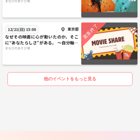
動苦手OK
まなびのあそび場
東京都
12/21(日) 15:00
なぜその映画に心が動いたのか。そこ
に“あなたらしさ”がある。 〜自分軸を
思い出す映画シェア会〜
まなびのあそび場
他のイベントをもっと見る