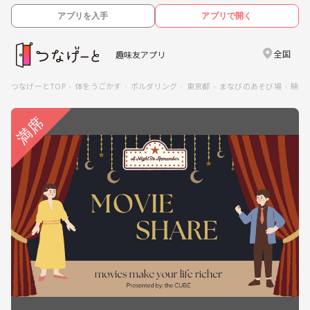
アプリを入手
アプリで開く
全国
趣味友アプリ
つなげーとTOP
体をうごかす
ボルダリング
東京都
まなびのあそび場
映画