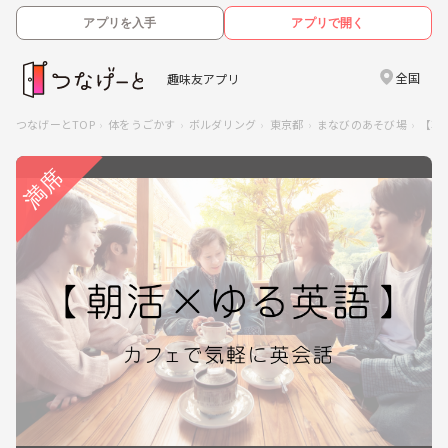
アプリを入手
アプリで開く
全国
趣味友アプリ
つなげーとTOP
体をうごかす
ボルダリング
東京都
まなびのあそび場
【朝