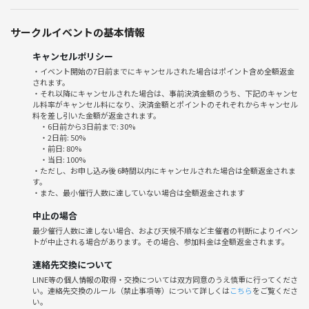
サークルイベントの基本情報
キャンセルポリシー
・イベント開始の7日前までにキャンセルされた場合はポイント含め全額返金
されます。
・それ以降にキャンセルされた場合は、事前決済金額のうち、下記のキャンセ
ル料率がキャンセル料になり、決済金額とポイントのそれぞれからキャンセル
料を差し引いた金額が返金されます。
・6日前から3日前まで: 30%
・2日前: 50%
・前日: 80%
・当日: 100%
・ただし、お申し込み後 6時間以内にキャンセルされた場合は全額返金されま
す。
・また、最小催行人数に達していない場合は全額返金されます
中止の場合
最少催行人数に達しない場合、および天候不順など主催者の判断によりイベン
トが中止される場合があります。その場合、参加料金は全額返金されます。
連絡先交換について
LINE等の個人情報の取得・交換については双方同意のうえ慎重に行ってくださ
い。連絡先交換のルール（禁止事項等）について詳しくは
こちら
をご覧くださ
い。