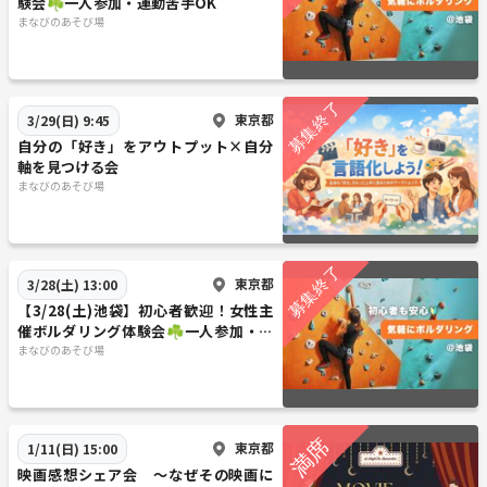
験会☘️一人参加・運動苦手OK
まなびのあそび場
東京都
3/29(日) 9:45
自分の「好き」をアウトプット×自分
軸を見つける会
まなびのあそび場
東京都
3/28(土) 13:00
【3/28(土)池袋】初心者歓迎！女性主
催ボルダリング体験会☘️一人参加・運
動苦手OK
まなびのあそび場
東京都
1/11(日) 15:00
映画感想シェア会 〜なぜその映画に