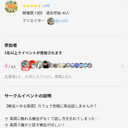
★
★
★
★
★
14件
開催数 19回
過去参加 40人
クリエイター
@Liz02
参加者
2名以上でイベントが実施されます
4
/ 4人
主催
主催者1人、お気に入り10人、閲覧128人
サークルイベントの説明
【朝活×ゆる英語】カフェで気軽に英会話しませんか？
☕️ 英語に触れる機会がなくて話し方を忘れてしまった…
☕️ 英語で誰かと話す機会がほしい！