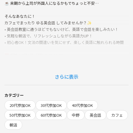
☕️ 来期から上司が外国人になるかもでちょっと不安…
そんなあなたに！
カフェでまったり ゆる英会話 してみませんか？✨
• 英会話教室に通うほどでもないけど、英語で会話を楽しみたい！
• 気軽な朝活で、リフレッシュしながら英語力UP！
• 初心者OK！文法の間違いを気にせず、楽しく英語に触れられる時間
📅 日時：8月3日（日）9:45-11:00
📍 場所：スターバックスコーヒー 中野セントラルパーク店
🎟️参加費：500円 + 各自ドリンク購入
※つなげーと利用料は別途かかる場合があります
さらに表示
※混雑状況により場所は変更となる可能性があります
※参加者お一人でも開催いたします
カテゴリー
英語に自信がなくても大丈夫！
20代参加OK
30代参加OK
40代参加OK
リラックスした雰囲気の中で、英語を話すハードルを下げましょう♪
50代参加OK
60代参加OK
中野
英会話
カフェ
☀️ 休日の朝を充実させたい方、ぜひお気軽にご参加ください！
朝活