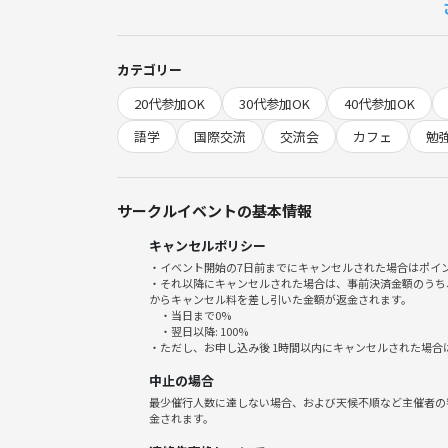
④２０分 英語だけで会話
⑤２０分 日本語だけで会話
◆参加費：500円 ※飲み物は別なので、１杯は注
カテゴリー
◆場所 大阪府大阪市北区梅田3-2-2 KITTE大阪 B
20代参加OK
30代参加OK
40代参加OK
語学
国際交流
交流会
カフェ
勉
サークルイベントの基本情報
キャンセルポリシー
・イベント開始の7日前までにキャンセルされた場合はポイ
・それ以降にキャンセルされた場合は、事前決済金額のうち
からキャンセル料を差し引いた金額が返金されます。
・当日まで0%
・翌日以降: 100%
・ただし、お申し込み後 1時間以内にキャンセルされた場合
中止の場合
最少催行人数に達しない場合、および天候不順など主催者の
金されます。