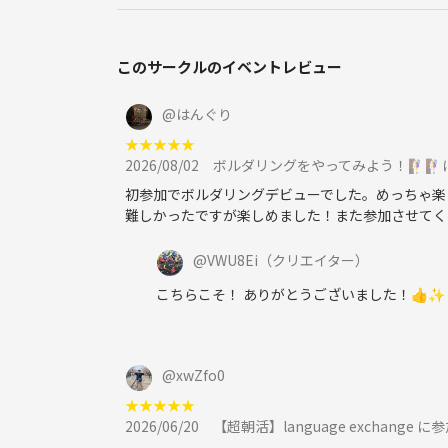
このサークルのイベントレビュー
@
はんぐり
★
★
★
★
★
2026/08/02
ボルダリングをやってみよう！🧗‍♀️🧗‍♀
初参加でボルダリングデビューでした。めっちゃ楽
難しかったですが楽しめました！また参加させてく
@
VWU8Ei
（クリエイター）
こちらこそ！ ありがとうございました！👍✨
@
xwZfo0
★
★
★
★
★
2026/06/20
【超朝活】language exchange に