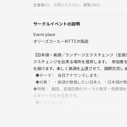
主催者0人、お気に入り13人、閲覧109人
サークルイベントの説明
Event place
タリーズコーヒーKITTE大阪店
【日本語・英語／ランゲージエクスチェンジ（言語
クスチェンジを出来る場所を提供します。 参加者
を設けます。楽しく英語を上達させて、国際交流し
◆テーマ： 当日アナウンスします。
◆対象： ・英語が勉強したい日本人 ・日本語が
◆特徴： 毎回、言語交換のテーマと例文・例単語を
ビギナーでも大丈夫です。
◆スケジュール：
①２０分 英語だけで会話
②２０分 日本語だけで会話
③５分 席替え