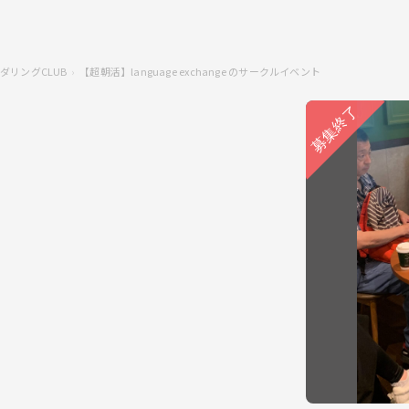
ダリングCLUB
【超朝活】language exchange のサークルイベント