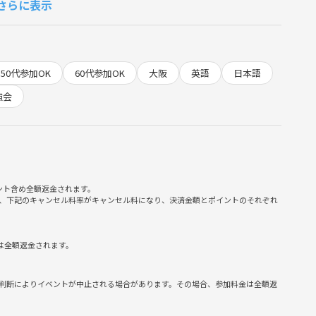
さらに表示
文して下さい。
1F タリーズコーヒー
50代参加OK
60代参加OK
大阪
英語
日本語
強会
ント含め全額返金されます。
、下記のキャンセル料率がキャンセル料になり、決済金額とポイントのそれぞれ
は全額返金されます。
判断によりイベントが中止される場合があります。その場合、参加料金は全額返