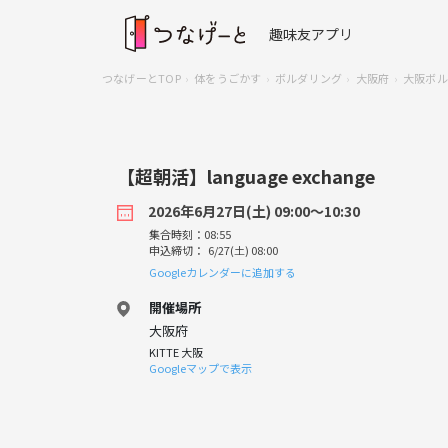
趣味友アプリ
つなげーとTOP
体をうごかす
ボルダリング
大阪府
大阪ボル
【超朝活】language exchange
2026年6月27日(土) 09:00〜10:30
集合時刻：08:55
申込締切： 6/27(土) 08:00
Googleカレンダーに追加する
開催場所
大阪府
KITTE 大阪
Googleマップで表示