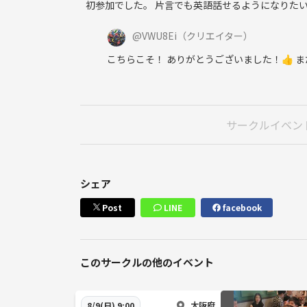
初参加でした。 片言でも英語話せるようになりたい
@
VWU8Ei
（クリエイター）
こちらこそ！ ありがとうございました！👍 ま
サークルイベン
シェア
Post
LINE
facebook
このサークルの他のイベント
大阪府
8/9(日) 9:00