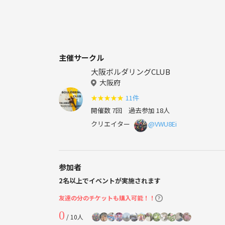
主催サークル
大阪ボルダリングCLUB
大阪府
★
★
★
★
★
11件
開催数 7回
過去参加 18人
クリエイター
@VWU8Ei
参加者
2名以上でイベントが実施されます
友達の分のチケットも購入可能！！
0
/ 10人