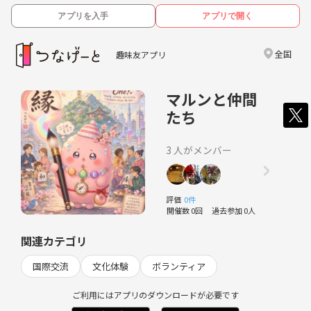
アプリを入手
アプリで開く
全国
趣味友アプリ
マルンと仲間
たち
3 人がメンバー
評価
0件
開催数 0回
過去参加 0人
関連カテゴリ
国際交流
文化体験
ボランティア
ご利用にはアプリのダウンロードが必要です