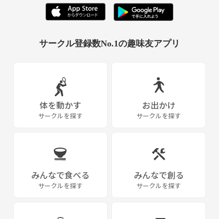
【チーム概要】
＊活動日→週2回(火曜日&日曜日)
＊練習場所→京都駅周辺、京都市内の施設
*大阪や滋賀など地域事に分かれた自主練習もしてますよ*
サークル登録数No.1の趣味友アプリ
*過去の参加実績
.さくらよさこい
.神戸よさこい祭り
.大阪こいや祭り
体を動かす
お出かけ
.京都学生祭典
サークルを探す
サークルを探す
.中央市場披露
.京都府庁披露
などなど
みんなで食べる
みんなで創る
○E-mail → 《メールアドレス削除》
サークルを探す
サークルを探す
○ＨＰ → 《URL削除》