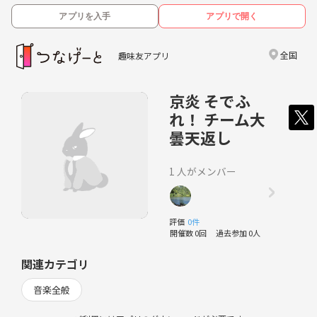
アプリを入手
アプリで開く
全国
趣味友アプリ
京炎 そでふ
れ！ チーム大
曇天返し
1 人がメンバー
評価
0件
開催数 0回
過去参加 0人
関連カテゴリ
音楽全般