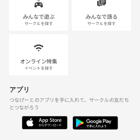
○ＰＶ →
http://www.youtube.com/watch?v=v2TDASBD23w
みんなで遊ぶ
みんなで語る
サークルを探す
サークルを探す
問い合わせ等お待ちしています(*^^*)
オンライン特集
イベントを探す
アプリ
つなげーとのアプリを手に入れて、サークルの友だち
とつながろう