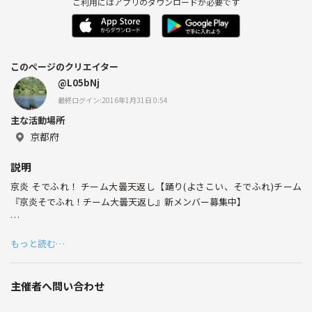
ご利用にはアプリのダウンロードが必要です
このページのクリエイター
@L05bNj
最終ログイン:2016年1月31日 0:54
主な活動場所
京都府
説明
京炎 そでふれ！ チーム大曇天返し【踊り(よさこい、そでふれ)チーム
『京炎そでふれ！チーム大曇天返し』新メンバー募集中】
『曇り空を晴らすように みんなの心を晴れにする』 とゆうコンセプト
もっと読む…
のもと、京都を中心に活動しています。
踊りを通して「たくさんの人に笑顔を届けたい」
そんな想いを持った仲間が集まった笑顔満開のチームです！
主催者へ問い合わせ
9代目大曇天返しとして新たに共に踊り、一年を過ごして行く仲間を募