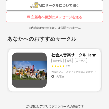
集しています！年齢や経験は一切問いません。メンバーの大半は未経験
AIにサークルについて聞く
者でした〜
💬 主催者へ個別にメッセージを送る
☆何か熱いことがしたい！
☆新しい事を始めたい！
※内容は他の参加者には公開されません
☆人を笑顔にしたい！
☆踊りに興味がある！
あなたへのおすすめサークル
☆楽しいことがしたい！
☆一生の大切な仲間を作りたい！
☆以前よさこい、そでふれ！を踊っていてまた踊りたい！
社会人音楽サークルHarmonity
音楽全般
合唱
コーラス
何か１つでも
★
★
★
★
★
3件
『あっ!!』て思ったそこのあなた！
個性豊かな仲間達と共に多くの人に笑顔と感動を与える一年を過ごしま
大阪府
せんか？
練習見学大歓迎です☆
見学は毎週日曜日に行ってますので是非、一度見にきてくださいヽ(^^)
ご利用にはアプリのダウンロードが必要です