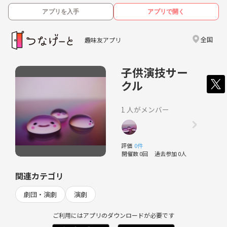
アプリを入手
アプリで開く
全国
趣味友アプリ
子供演技サー
クル
1 人がメンバー
評価
0件
開催数 0回
過去参加 0人
関連カテゴリ
劇団・演劇
演劇
ご利用にはアプリのダウンロードが必要です