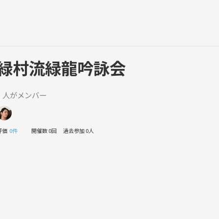
緑村流緑龍吟詠会
1 人がメンバー
評価
0件
開催数 0回
過去参加 0人