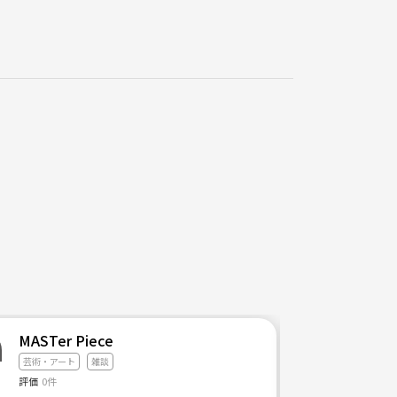
MASTer Piece
芸術・アート
雑談
評価
0件