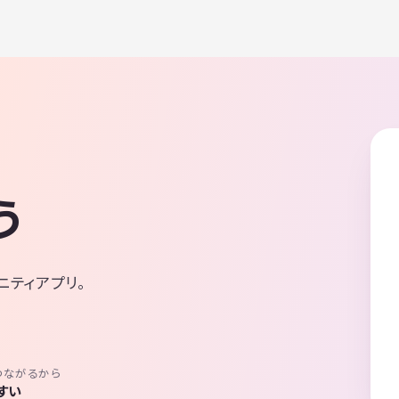
う
ニティアプリ。
つながるから
すい