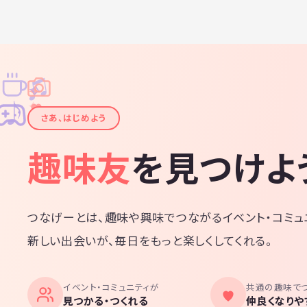
♫
✧
✦
✦
♪
✧
さあ、はじめよう
趣味友
を見つけよ
つなげーとは、趣味や興味でつながるイベント・コミュ
新しい出会いが、毎日をもっと楽しくしてくれる。
イベント・コミュニティが
共通の趣味で
見つかる・つくれる
仲良くなりや