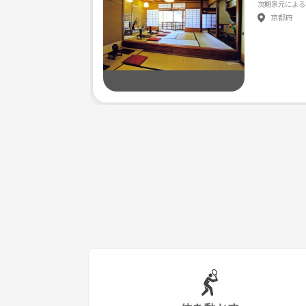
次期家元による
京都府