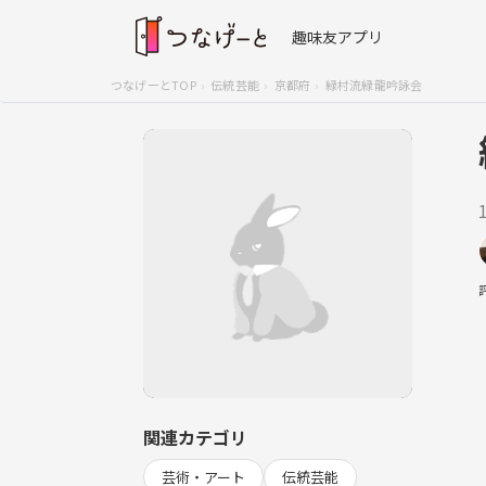
趣味友アプリ
つなげーとTOP
伝統芸能
京都府
緑村流緑龍吟詠会
関連カテゴリ
芸術・アート
伝統芸能