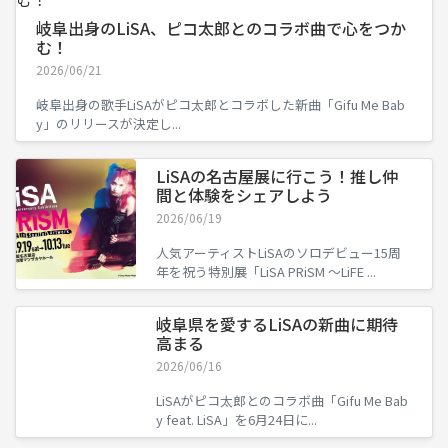
岐阜出身のLiSA、ピコ太郎とのコラボ曲で心をつか
む！
2026/06/21
岐阜出身の歌手LiSAがピコ太郎とコラボした新曲「Gifu Me Bab
y」のリリースが決定し...
LiSAの名古屋展に行こう！推し仲
間と体験をシェアしよう
2026/06/19
人気アーティストLiSAのソロデビュー15周
年を祝う特別展「LiSA PRiSM ～LiFE ...
岐阜県を愛するLiSAの新曲に期待
高まる
2026/06/16
LiSAがピコ太郎とのコラボ曲「Gifu Me Bab
y feat. LiSA」を6月24日に...