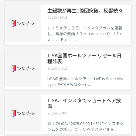
主題歌が再生1億回突破、反響続々
2025/09/13
ＬｉＳＡが１２日、インスタグラムを更新
し、自身の楽曲「ＲｅａｗａｋｅＲ （ｆｅ
ａｔ． Ｆｅｌｉ...
LiSA全国ホールツアー リセール日
程発表
2025/09/11
LiSAの全国ホールツアー「LiVE is Smile Alw
ays〜PATCH WALK〜」...
LiSA、インスタでショートヘア披
露
2025/09/09
歌手のLiSAが2025.09.08 14:51にインスタグ
ラムを更新し、新しいヘアスタイルを...