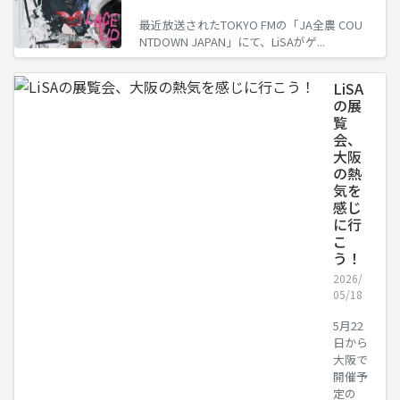
最近放送されたTOKYO FMの「JA全農 COU
NTDOWN JAPAN」にて、LiSAがゲ...
LiSA
の展
覧
会、
大阪
の熱
気を
感じ
に行
こ
う！
2026/
05/18
5月22
日から
大阪で
開催予
定の