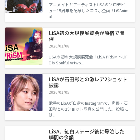
アニメイトとアーティストLiSAのソロデビ
ュー15周年を記念したコラボ企画「LiSAnim
at...
LiSA初の大規模展覧会が原宿で開
催
2026/01/08
LiSAの初の大規模展覧会「LiSA PRiSM ～LiF
E is Soulful Artwo...
LiSAが石田彰との激レア2ショット
披露
2026/01/05
歌手のLiSAが自身のInstagramで、声優・石
田彰との2ショット写真を公開した。投稿に
は...
LiSA、紅白ステージ後に号泣した
瞬間の余韻