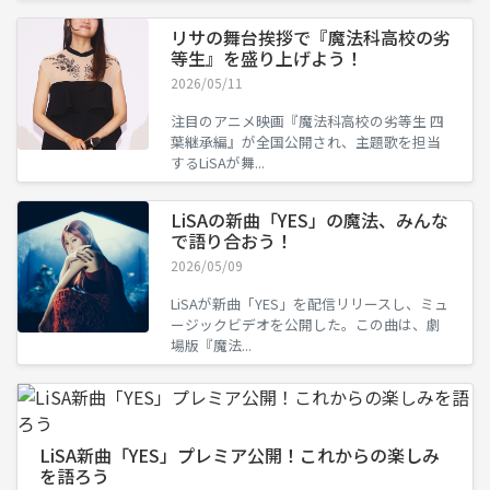
リサの舞台挨拶で『魔法科高校の劣
等生』を盛り上げよう！
2026/05/11
注目のアニメ映画『魔法科高校の劣等生 四
葉継承編』が全国公開され、主題歌を担当
するLiSAが舞...
LiSAの新曲「YES」の魔法、みんな
で語り合おう！
2026/05/09
LiSAが新曲「YES」を配信リリースし、ミュ
ージックビデオを公開した。この曲は、劇
場版『魔法...
LiSA新曲「YES」プレミア公開！これからの楽しみ
を語ろう