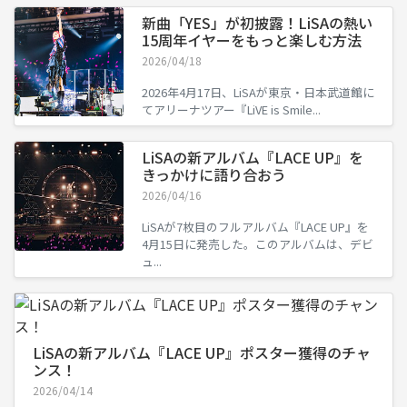
新曲「YES」が初披露！LiSAの熱い
15周年イヤーをもっと楽しむ方法
2026/04/18
2026年4月17日、LiSAが東京・日本武道館に
てアリーナツアー『LiVE is Smile...
LiSAの新アルバム『LACE UP』を
きっかけに語り合おう
2026/04/16
LiSAが7枚目のフルアルバム『LACE UP』を
4月15日に発売した。このアルバムは、デビ
ュ...
LiSAの新アルバム『LACE UP』ポスター獲得のチャ
ンス！
2026/04/14