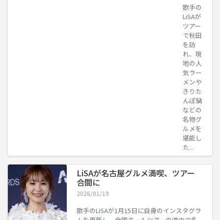
歌手の
LiSAが
ツアー
で秋田
を訪
れ、現
地の人
気ラー
メンや
きりた
んぽ鍋
などの
名物グ
ルメを
堪能し
た...
LiSAが名古屋グルメ満喫、ツアー
合間に
2026/01/19
歌手のLiSAが1月15日に自身のインスタグラ
ムを更新し、全国ホールツアーの道中で名