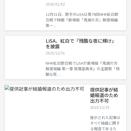
2026/01/02
12月31日、歌手のLiSAは第76回NHK紅白歌
合戦で映画『劇場版「鬼滅の刃」無限城編
第一...
LiSA、紅白で『残酷な夜に輝け』
を披露
2025/12/31
NHK紅白歌合戦でLiSAが劇場版『鬼滅の刃
無限城編 第一章 猗窩座再来』の主題歌「残
酷な夜...
提供記事が結
婚報道のため
出力不可
2025/12/29
提示された記事は
すべて結婚に関す
る報道であるた