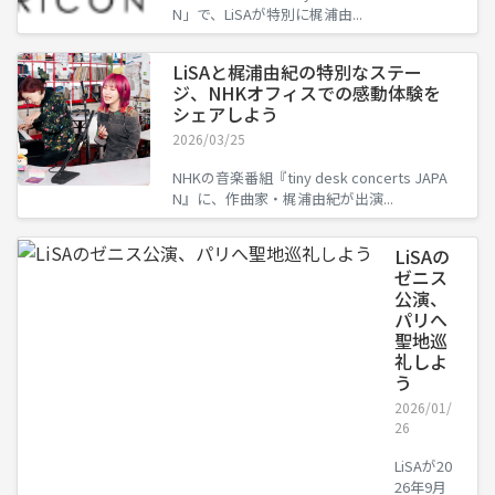
N」で、LiSAが特別に梶浦由...
LiSAと梶浦由紀の特別なステー
ジ、NHKオフィスでの感動体験を
シェアしよう
2026/03/25
NHKの音楽番組『tiny desk concerts JAPA
N』に、作曲家・梶浦由紀が出演...
LiSAの
ゼニス
公演、
パリへ
聖地巡
礼しよ
う
2026/01/
26
LiSAが20
26年9月