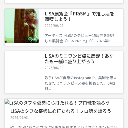
LiSA展覧会『PRiSM』で推し活を
満喫しよう！
2026/06/05
アーティストLiSAのデビュー15周年を記念
した展覧会『LiSA PRiSM』が、2026年6...
LiSAのミニワンピ姿に反響！あな
たも一緒に盛り上がろう
2026/06/03
歌手LiSAが自身のInstagramで、美脚を際立
たせたミニワンピース姿を披露した。6月2
日...
LiSAのタフな姿勢に心打たれる！プロ魂を語ろう
2026/06/01
歌手のLiSAがライブ中に靱帯を損傷するというアクシデントが発