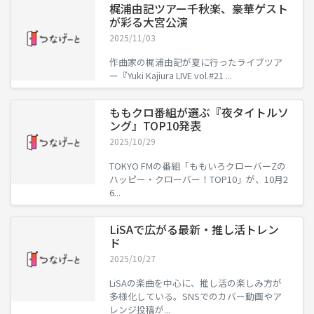
梶浦由記ツアー千秋楽、豪華ゲスト
が彩る大宮公演
2025/11/03
作曲家の梶浦由記が夏に行ったライブツア
ー『Yuki Kajiura LIVE vol.#21 ...
ももクロ番組が選ぶ『夜タイトルソ
ング』TOP10発表
2025/10/29
TOKYO FMの番組「ももいろクローバーZの
ハッピー・クローバー！TOP10」が、10月2
6...
LiSAで広がる最新・推し活トレン
ド
2025/10/27
LiSAの楽曲を中心に、推し活の楽しみ方が
多様化している。SNSでのカバー動画やア
レンジ投稿が...