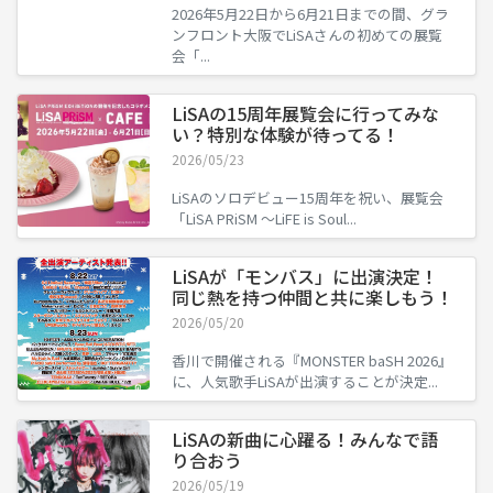
2026年5月22日から6月21日までの間、グラ
ンフロント大阪でLiSAさんの初めての展覧
会「...
LiSAの15周年展覧会に行ってみな
い？特別な体験が待ってる！
2026/05/23
LiSAのソロデビュー15周年を祝い、展覧会
「LiSA PRiSM ～LiFE is Soul...
LiSAが「モンバス」に出演決定！
同じ熱を持つ仲間と共に楽しもう！
2026/05/20
香川で開催される『MONSTER baSH 2026』
に、人気歌手LiSAが出演することが決定...
LiSAの新曲に心躍る！みんなで語
り合おう
2026/05/19