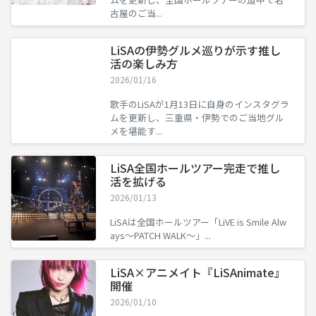
古屋のご当...
LiSAの伊勢グルメ巡りが示す推し
活の楽しみ方
2026/01/16
歌手のLiSAが1月13日に自身のインスタグラ
ムを更新し、三重県・伊勢でのご当地グル
メを堪能す...
LiSA全国ホールツアー完走で推し
活を拡げる
2026/01/13
LiSAは全国ホールツアー「LiVE is Smile Alw
ays〜PATCH WALK〜」...
LiSA×アニメイト『LiSAnimate』
開催
2026/01/10