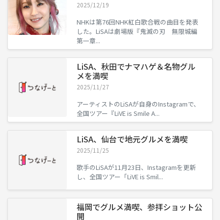
2025/12/19
NHKは第76回NHK紅白歌合戦の曲目を発表
した。LiSAは劇場版『鬼滅の刃 無限城編
第一章...
LiSA、秋田でナマハゲ＆名物グル
メを満喫
2025/11/27
アーティストのLiSAが自身のInstagramで、
全国ツアー『LiVE is Smile A...
LiSA、仙台で地元グルメを満喫
2025/11/25
歌手のLiSAが11月23日、Instagramを更新
し、全国ツアー「LiVE is Smil...
福岡でグルメ満喫、参拝ショット公
開