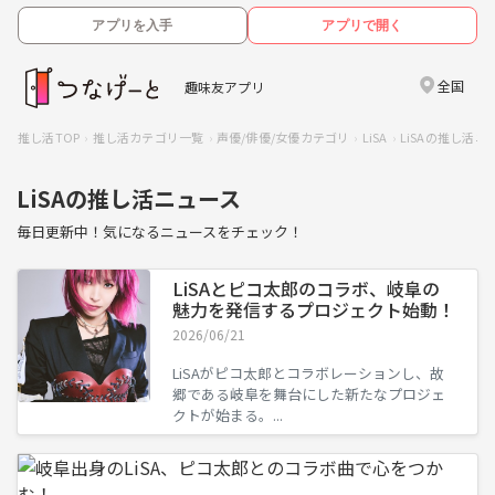
アプリを入手
アプリで開く
全国
趣味友アプリ
推し活TOP
推し活カテゴリ一覧
声優/俳優/女優カテゴリ
LiSA
LiSAの推し活ニ
LiSAの推し活ニュース
毎日更新中！気になるニュースをチェック！
LiSAとピコ太郎のコラボ、岐阜の
魅力を発信するプロジェクト始動！
2026/06/21
LiSAがピコ太郎とコラボレーションし、故
郷である岐阜を舞台にした新たなプロジェ
クトが始まる。...