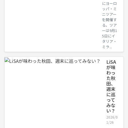
にヨーロ
ッパ・ミ
ニツアー
を開催す
る。ツア
ーは9月1
5日にイ
タリア・
ミラ...
LiSA
が味
わっ
た秋
田、
週末
に巡
って
みな
い？
2026/0
1/26