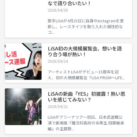
なで語り合いたい！
2026/04/26
歌手LiSAが4月25日に自身のInstagramを更
新し、レースタイツを取り入れた個性的な
コ...
LiSA初の大規模展覧会、想いを語
り合う場が熱い！
2026/04/24
アーティストLiSAがデビュー15周年を迎
え、初の大規模展覧会『LiSA PRiSM〜LiFE...
LiSAの新曲「YES」初披露！熱い思
いを感じてみない？
2026/04/21
LiSAがアリーナツアー初日、日本武道館公
演で劇場版『魔法科高校の劣等生 四葉継承
編』の主題歌...