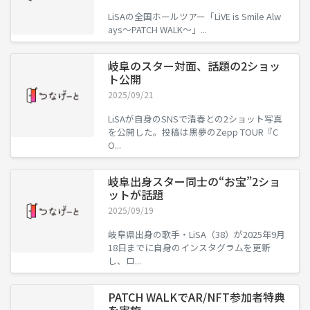
LiSAの全国ホールツアー「LiVE is Smile Alw
ays～PATCH WALK～」...
岐阜のスター対面、話題の2ショッ
ト公開
2025/09/21
LiSAが自身のSNSで清春との2ショット写真
を公開した。投稿は黒夢のZepp TOUR『C
O...
岐阜出身スター同士の“お宝”2ショ
ットが話題
2025/09/19
岐阜県出身の歌手・LiSA（38）が2025年9月
18日までに自身のインスタグラムを更新
し、ロ...
PATCH WALKでAR/NFT参加者特典
を実施