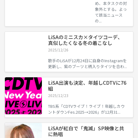
め、本タスクの対
象外とする。よっ
て該当ニュース
の...
LiSAのミニスカ×タイツコーデ、
真似したくなる冬の着こなし
2025/12/26
歌手のLiSAが12月24日に自身のInstagramを
更新し、紫のブーツと柄入りタイツを合わ...
LiSA出演も決定、年越しCDTVに76
組
2025/12/23
TBS系「CDTVライブ！ライブ！年越しカウ
ントダウンFes.2025→2026」が12月31...
LiSAが紅白で「鬼滅」SP映像と共
に熱唱