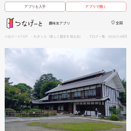
アプリを入手
アプリで開く
全国
趣味友アプリ
つなげーとTOP
れきシル（楽しく歴史を知る会）
ブログ一覧
2026/7/4