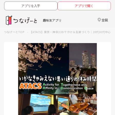
アプリを入手
アプリで開く
全国
趣味友アプリ
つなげーとTOP
【ATACS】東京・神奈川おでかけ＆友達づくり｜20代30代中心