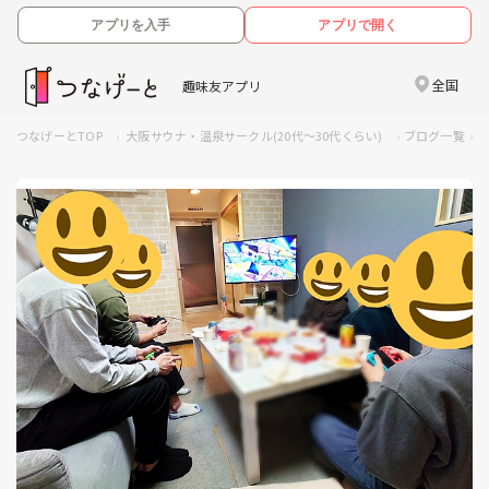
アプリを入手
アプリで開く
全国
趣味友アプリ
つなげーとTOP
大阪サウナ・温泉サークル(20代～30代くらい)
ブログ一覧
2