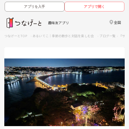
アプリを入手
アプリで開く
全国
趣味友アプリ
つなげーとTOP
​​あるいてこ｜季節の散歩と対話を楽しむ会
ブログ一覧
『サー