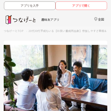
アプリを入手
アプリで開く
全国
趣味友アプリ
つなげーとTOP
20代30代平成もいる【お笑い養成所出身】参加しやすさ重視&しゃ