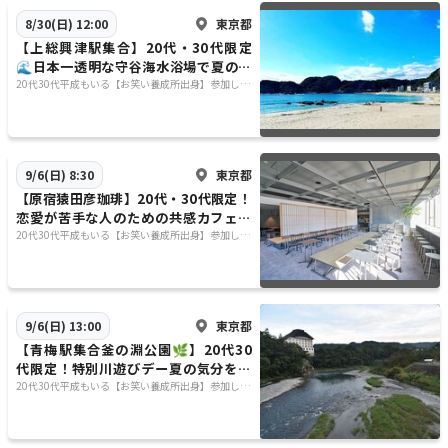
東京都
8/30(日) 12:00
【上総興津駅集合】20代・30代限定
🌊日本一透明な守谷海水浴場で夏の思
い出作ろう✨
20代30代平成もいる【お笑い養成所出身】参加しや
すさ重視&しゃべりたい😊⭐️行きたい場所に行く😊
東京都
9/6(日) 8:30
【原宿猿田彦珈琲】20代・30代限定！
恋愛が苦手な人のための共感カフェト
ーク会・席移動自由で友達もできる朝
20代30代平成もいる【お笑い養成所出身】参加しや
すさ重視&しゃべりたい😊⭐️行きたい場所に行く😊
活✨
東京都
9/6(日) 13:00
【青梅駅集合釜の淵公園🌿】20代30
代限定！特別川遊びデー夏の気分を満
喫しよう
20代30代平成もいる【お笑い養成所出身】参加しや
すさ重視&しゃべりたい😊⭐️行きたい場所に行く😊