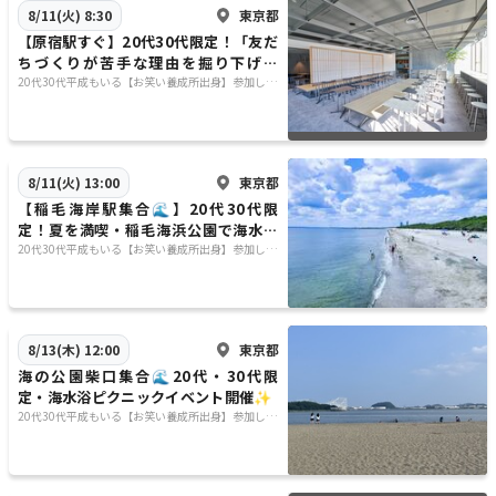
東京都
8/11(火) 8:30
【原宿駅すぐ】20代30代限定！「友だ
ちづくりが苦手な理由を掘り下げよ
う」
20代30代平成もいる【お笑い養成所出身】参加しや
すさ重視&しゃべりたい😊⭐️行きたい場所に行く😊
東京都
8/11(火) 13:00
【稲毛海岸駅集合🌊】20代30代限
定！夏を満喫・稲毛海浜公園で海水浴
ピクニック✨
20代30代平成もいる【お笑い養成所出身】参加しや
すさ重視&しゃべりたい😊⭐️行きたい場所に行く😊
東京都
8/13(木) 12:00
海の公園柴口集合🌊20代・30代限
定・海水浴ピクニックイベント開催✨
20代30代平成もいる【お笑い養成所出身】参加しや
すさ重視&しゃべりたい😊⭐️行きたい場所に行く😊