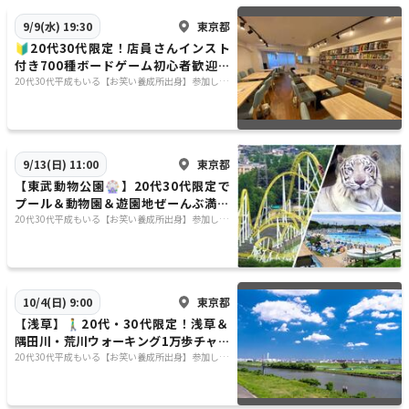
東京都
9/9(水) 19:30
🔰20代30代限定！店員さんインスト
付き700種ボードゲーム初心者歓迎体
験会✨
20代30代平成もいる【お笑い養成所出身】参加しや
すさ重視&しゃべりたい😊⭐️行きたい場所に行く😊
東京都
9/13(日) 11:00
【東武動物公園🎡】20代30代限定で
プール＆動物園＆遊園地ぜーんぶ満喫
スペシャルDAY✨
20代30代平成もいる【お笑い養成所出身】参加しや
すさ重視&しゃべりたい😊⭐️行きたい場所に行く😊
東京都
10/4(日) 9:00
【浅草】🚶‍♂️20代・30代限定！浅草＆
隅田川・荒川ウォーキング1万歩チャレ
ンジ✨笑顔あふれる新感覚リフレッシ
20代30代平成もいる【お笑い養成所出身】参加しや
すさ重視&しゃべりたい😊⭐️行きたい場所に行く😊
ュ体験