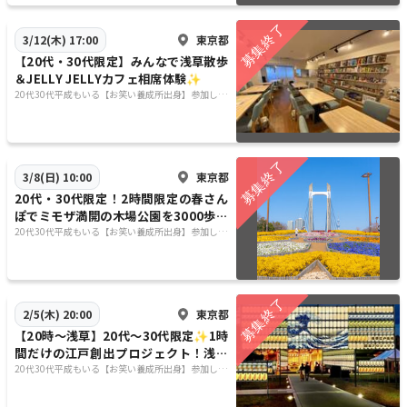
東京都
3/12(木) 17:00
【20代・30代限定】みんなで浅草散歩
＆JELLY JELLYカフェ相席体験✨
20代30代平成もいる【お笑い養成所出身】参加しや
すさ重視&しゃべりたい😊⭐️行きたい場所に行く😊
東京都
3/8(日) 10:00
20代・30代限定！2時間限定の春さん
ぽでミモザ満開の木場公園を3000歩歩
こう✨
20代30代平成もいる【お笑い養成所出身】参加しや
すさ重視&しゃべりたい😊⭐️行きたい場所に行く😊
東京都
2/5(木) 20:00
【20時〜浅草】20代〜30代限定✨1時
間だけの江戸創出プロジェクト！浅草
まち歩きスペシャル🌙
20代30代平成もいる【お笑い養成所出身】参加しや
すさ重視&しゃべりたい😊⭐️行きたい場所に行く😊