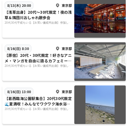
東京都
8/13(木) 20:00
【浅草出身】20代〜30代限定！夜の浅
草＆隅田川おしゃれ散歩会
20代30代平成もいる【お笑い養成所出身】参加しや
すさ重視&しゃべりたい😊⭐️行きたい場所に行く😊
東京都
8/16(日) 8:30
【原宿】20代・30代限定！好きなアニ
メ・マンガを自由に語るカフェミーテ
ィング🎨席替えタイムあり
20代30代平成もいる【お笑い養成所出身】参加しや
すさ重視&しゃべりたい😊⭐️行きたい場所に行く😊
東京都
8/16(日) 13:00
【葛西臨海公園駅集合】20代30代限定
🌊夏満喫！みんなでワクワク海水浴DA
Y
20代30代平成もいる【お笑い養成所出身】参加しや
すさ重視&しゃべりたい😊⭐️行きたい場所に行く😊