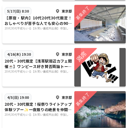
東京都
5/17(日) 8:30
【原宿・駅内】10代20代30代限定！
おしゃべりが苦手な人でも安心の90分
ゆるカフェ会 with 心落ち着く朝時間
20代30代平成もいる【お笑い養成所出身】参加しや
すさ重視&しゃべりたい😊⭐️行きたい場所に行く😊
東京都
4/16(木) 19:30
20代・30代限定【浅草駅周辺カフェ開
催☕】ワンピース好き賛否両論トーク
会【1時間・6名限定】
20代30代平成もいる【お笑い養成所出身】参加しや
すさ重視&しゃべりたい😊⭐️行きたい場所に行く😊
東京都
4/5(日) 19:00
20代・30代限定！桜祭りライトアップ
体験ツアー✨一夜限りの絶景を仲間と
楽しもう
20代30代平成もいる【お笑い養成所出身】参加しや
すさ重視&しゃべりたい😊⭐️行きたい場所に行く😊