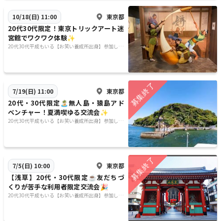
東京都
10/18(日) 11:00
20代30代限定！東京トリックアート迷
宮館でワクワク体験✨
20代30代平成もいる【お笑い養成所出身】参加しや
すさ重視&しゃべりたい😊⭐️行きたい場所に行く😊
東京都
7/19(日) 11:00
20代・30代限定🏝無人島・猿島アド
ベンチャー！夏満喫ゆる交流会✨
20代30代平成もいる【お笑い養成所出身】参加しや
すさ重視&しゃべりたい😊⭐️行きたい場所に行く😊
東京都
7/5(日) 10:00
【浅草】20代・30代限定☕友だちづ
くりが苦手な利用者限定交流会🎉
20代30代平成もいる【お笑い養成所出身】参加しや
すさ重視&しゃべりたい😊⭐️行きたい場所に行く😊