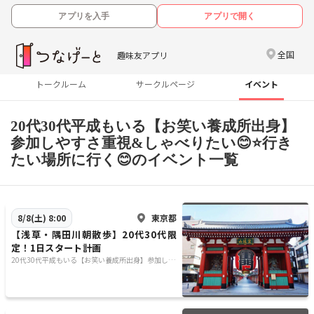
アプリを入手
アプリで開く
全国
趣味友アプリ
トークルーム
サークルページ
イベント
20代30代平成もいる【お笑い養成所出身】
参加しやすさ重視&しゃべりたい😊⭐️行き
たい場所に行く😊のイベント一覧
東京都
8/8(土) 8:00
【浅草・隅田川朝散歩】20代30代限
定！1日スタート計画
20代30代平成もいる【お笑い養成所出身】参加しや
すさ重視&しゃべりたい😊⭐️行きたい場所に行く😊