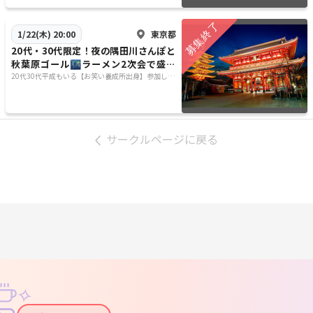
東京都
1/22(木) 20:00
20代・30代限定！夜の隅田川さんぽと
秋葉原ゴール🌃ラーメン2次会で盛り
上がろう🍜
20代30代平成もいる【お笑い養成所出身】参加しや
すさ重視&しゃべりたい😊⭐️行きたい場所に行く😊
サークルページに戻る
✧