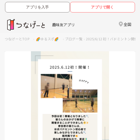
アプリを入手
アプリで開く
全国
趣味友アプリ
つなげーとTOP
🌈ゆるスポ🌈
ブログ一覧
2025/6/12 初！バドミントン開催