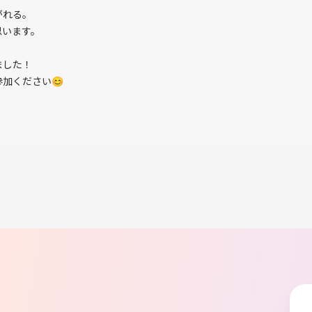
がれる。
思います。
ました！
加ください😊