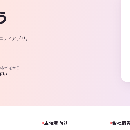
う
ニティアプリ。
つながるから
すい
主催者向け
会社情