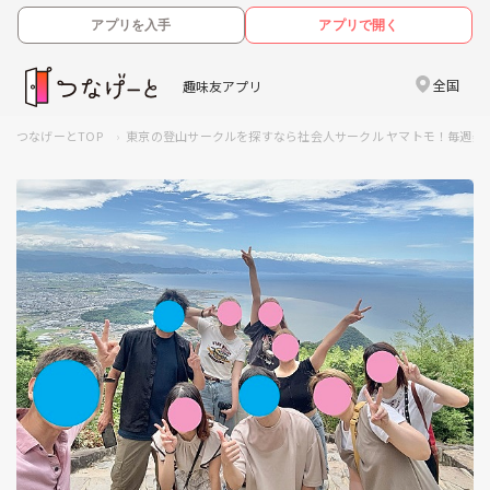
アプリを入手
アプリで開く
全国
趣味友アプリ
つなげーとTOP
東京の登山サークルを探すなら社会人サークル ヤマトモ！毎週楽