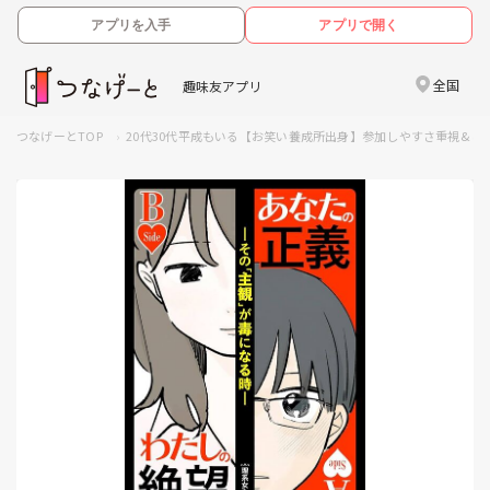
アプリを入手
アプリで開く
全国
趣味友アプリ
つなげーとTOP
20代30代平成もいる【お笑い養成所出身】参加しやすさ重視&しゃ