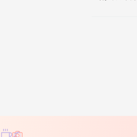
♫
✧
✦