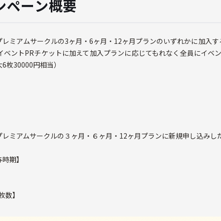
ャンペーン概要
プレミアムサークルの3ヶ月・6ヶ月・12ヶ月プランのいずれかに加入す
イベントPRチケットに加えて加入プランに応じてもれなく全員にイベン
枚30000円相当）
日
プレミアムサークルの３ヶ月・６ヶ月・12ヶ月プランに新規申し込みし
与時期】
枚数】