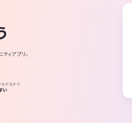
う
ニティアプリ。
つながるから
すい