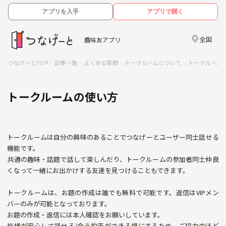
アプリを入手
アプリで開く
全国
趣味友アプリ
つなげーとTOP
記事一覧
よくある質問
トークルームについて
トークルーム
トークルームの使い方
トークルームは自分の興味のあることでつなげーとユーザー同士話せる
機能です。
共通の趣味・話題で話して楽しんだり、トークルームの参加者同士仲良
くなって一緒にお出かけする友達を見つけることもできます。
トークルームは、お題の作成は誰でも無料で可能です。返信はVIPメン
バーのみが可能となっております。
お題の作成・返信には本人確認をお願いしています。
皆様が安心して話せる/会う約束ができる場にするため、ご協力のほど