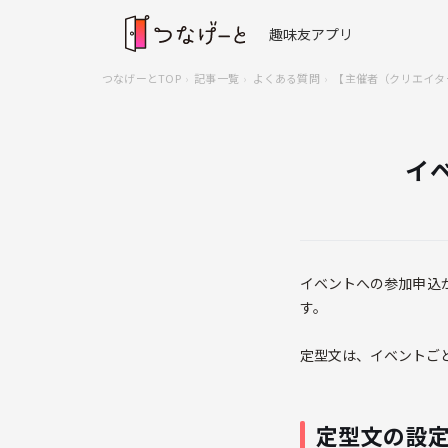
趣味友アプリ
つなげーとTOP
記事一覧
よくある質問
【主催者（クリエイタ
イ
イベントへの参加申込
す。
定型文は、イベントご
定型文の設