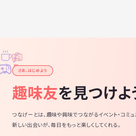
♫
✧
✦
✦
♪
✧
さあ、はじめよう
趣味友
を見つけよ
つなげーとは、趣味や興味でつながるイベント・コミュ
新しい出会いが、毎日をもっと楽しくしてくれる。