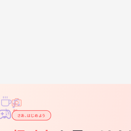
♫
✧
✦
✦
♪
✧
さあ、はじめよう