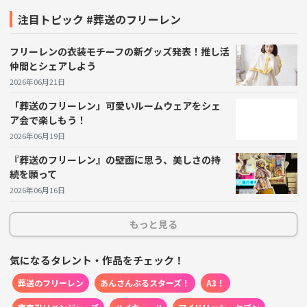
そういったワクワク感が視聴者を現実に結び付ける要素
注目トピック #葬送のフリーレン
を作り出す。
フリーレンの衣装モチーフの新グッズ発表！推し活
仲間とシェアしよう
2026年06月21日
「葬送のフリーレン」可愛いルームウェアをシェ
ア会で楽しもう！
2026年06月19日
『葬送のフリーレン』の壁画に思う、美しさの持
続を願って
2026年06月16日
もっと見る
気になるタレント・作品をチェック！
葬送のフリーレン
あんさんぶるスターズ！
A3！