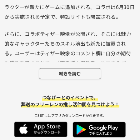
ラクターが新たにゲームに追加される。コラボは6月30日
から実施される予定で、特設サイトも開設される。
さらに、コラボティザー映像が公開され、そこには魅力
的なキャラクターたちのスキル演出も新たに披露され
る。ユーザーはティザー映像のコメント欄に自分の期待
や感想を書くことで、「不思議な召喚書」やエネルギ
ー、マナストーンを手に入れるチャンスが得られる特別
続きを読む
キャンペーンも実施中だ。さらに抽選で「サマナーズウ
ォーチェスセット」などが当たるチャンスもあり、ファ
つなげーとのイベントで、
ンファーレのような盛り上がりを見せている。
葬送のフリーレンの推し活仲間を見つけよう！
ご利用にはアプリのダウンロードが必要です。
このコラボレーションは、ファンタジー作品『葬送のフ
リーレン』の魅力を新たな角度から引き出すだけでな
く、それを共有する機会をユーザーに提供するものだ。