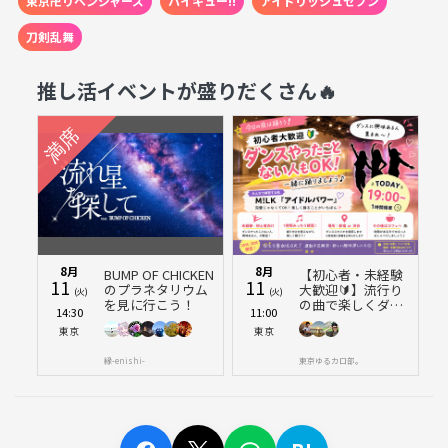
東京卍リベンジャーズ
ハイキュー!!
アイドリッシュセブン
刀剣乱舞
推し活イベントが盛りだくさん🔥
8月
8月
BUMP OF CHICKEN
【初心者・未経験
11
11
のプラネタリウム
大歓迎🔰】流行り
(火)
(火)
を見に行こう！
の曲で楽しくダン
14:30
11:00
ス🔥 M!LK「アイド
東京
東京
ルパワー」踊って
みよう！
縁-enishi-
東京ゆるカロ部。