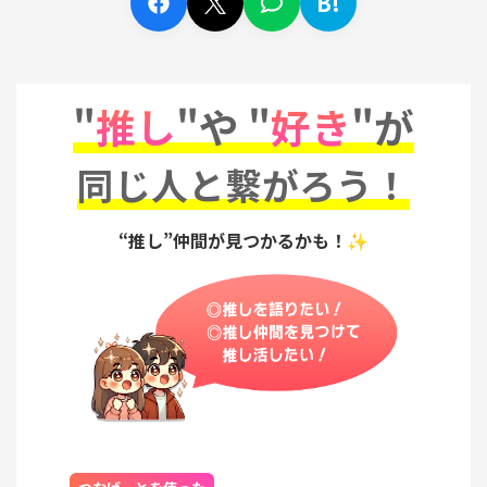
B!
"
推し
"や "
好き
"が
同じ人と繋がろう！
“推し”仲間が見つかるかも！✨