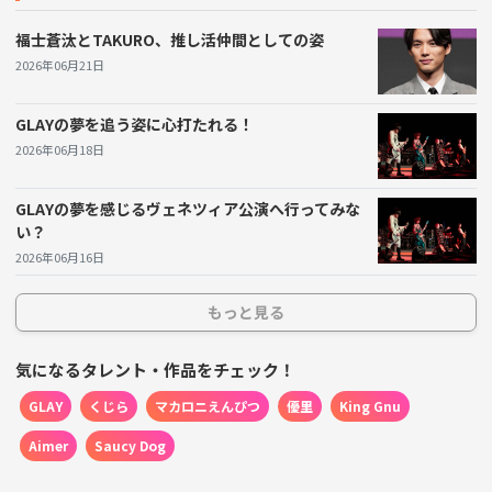
もしれない。
福士蒼汰とTAKURO、推し活仲間としての姿
2026年06月21日
また、ガシャポンはそれ自体が旅の目的にもなりうる。
お店を巡りながらどれだけのデザインが手に入るか、友
GLAYの夢を追う姿に心打たれる！
達と競い合ったり、集める旅を企画するのも楽しそう。
2026年06月18日
イベントとして「GLAYをテーマにしたグッズ取り扱い店
GLAYの夢を感じるヴェネツィア公演へ行ってみな
巡り」を企画して、皆で一緒に楽しむのも良いだろう。
い？
これにより、音楽仲間とつながりながら、日常の中でも
2026年06月16日
推し活を特別なものに変えていくことができる。
もっと見る
この新作アクセサリーを手に入れて、思い出を共有した
気になるタレント・作品をチェック！
り、語り合ったりする仲間がいることで、推しへの愛情
GLAY
くじら
マカロニえんぴつ
優里
King Gnu
がより深まる。画面越しではなく、実際に会って楽しむ
ことで、本当の熱が生まれる。これを機に、ぜひ周りの
Aimer
Saucy Dog
ファン友を誘って、楽しい時間を一緒に過ごしてみてほ