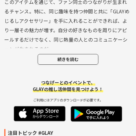
このアイテムを通じて、ファン同士のつながりが生まれ
るチャンス。特に、同じ趣味を持つ仲間と共に「GLAYめ
じるしアクセサリー」を手に入れることができれば、よ
り一層その魅力が増す。自分の好きなものを周りにアピ
ールするだけでなく、同じ熱量の人とのコミュニケーシ
ョンが生まれるのだ。
続きを読む
例えば、グッズのシェア会を開いてみるのも面白い。誰
がどのアクセサリーを持っているかを見せ合い、ちょっ
つなげーとのイベントで、
とした交流の場を設けることができる。ガシャポンでの
GLAYの推し活仲間を見つけよう！
入手難易度もあって、集めた数やデザインを語るだけ
ご利用にはアプリのダウンロードが必要です。
で、話が大いに盛り上がるはず。仲間と一緒に話題のチ
ャームを手に入れたら、SNSにアップしてみることもお
忘れなく！「これ見つけた！」「可愛いよね！」といっ
た投稿を共有すれば、さらに新しい繋がりが生まれるか
注目トピック #GLAY