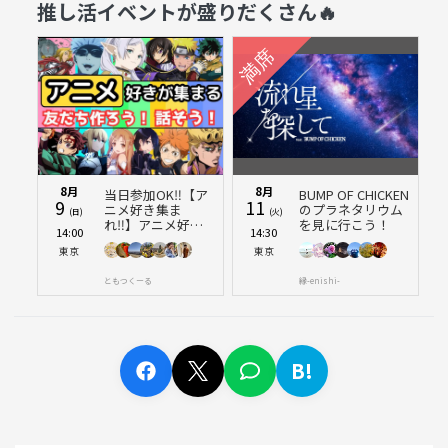
推し活イベントが盛りだくさん🔥
しい。
8月
8月
当日参加OK‼️【ア
BUMP OF CHICKEN
9
11
ニメ好き集ま
のプラネタリウム
(日)
(火)
れ‼️】アニメ好き
を見に行こう！
14:00
14:30
と話したり、友達
東京
東京
作りをしよう
✨️【🔰新規大歓
迎】【20代30代】
ともつくーる
縁-enishi-
B!