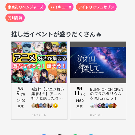
東京卍リベンジャーズ
ハイキュー!!
アイドリッシュセブン
普段画面の中で楽しんでいる作品も、きっと現実に出か
刀剣乱舞
けることで新たな魅力を発見できるはず！
推し活イベントが盛りだくさん🔥
8月
8月
残2枠【アニメ好き
BUMP OF CHICKEN
9
11
集まれ‼️】アニメ
のプラネタリウム
(日)
(火)
好きと話したり、
を見に行こう！
14:00
14:30
友達作りをしよう
東京
東京
✨️【🔰新規大歓
迎】【20代30代】
ともつくーる
縁-enishi-