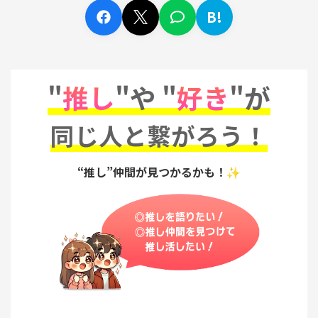
B!
"
推し
"や "
好き
"が
同じ人と繋がろう！
“推し”仲間が見つかるかも！✨