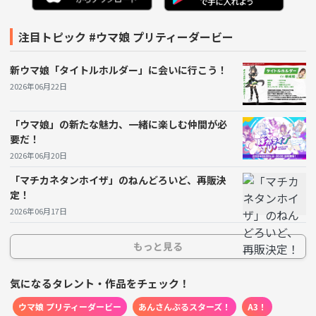
りが期待できる。
注目トピック #ウマ娘 プリティーダービー
一人ではなかなか行きにくいイベントも、仲間をつくれ
る場所を考えるだけでもワクワク感が増す。
新ウマ娘「タイトルホルダー」に会いに行こう！
2026年06月22日
「このウマ娘推しの仲間と一緒に行く！」なんていう約
「ウマ娘」の新たな魅力、一緒に楽しむ仲間が必
束ができれば、さらに甘美な推し活となる。
要だ！
2026年06月20日
まさに、ウマ娘の世界に飛び込むチャンス！
「マチカネタンホイザ」のねんどろいど、再販決
定！
みんなで盛り上がりたい！
2026年06月17日
その場で素敵なグッズを購入するだけでなく、イベント
もっと見る
限定の商品を見て語り合ったり、撮影し合ったりするの
気になるタレント・作品をチェック！
も楽しみの一つ。ぜひ、SNSに投稿して、自分の周りの
ウマ娘 プリティーダービー
あんさんぶるスターズ！
A3！
ウマ娘ファンとも情報をシェアしてほしい。