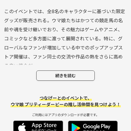
このイベントでは、全8名のキャラクターに基づいた限定
グッズが販売される。ウマ娘たちはかつての競走馬の名
前や魂を受け継いでおり、その魅力はゲームやアニメ、
コミックなど多方面に渡って展開されている。特に、グ
ローバルなファンが増加している中でのポップアップス
トア開催は、ファン同士の交流や作品の熱をさらに高め
る良い機会だ。
続きを読む
推しと一緒に訪れたい！
こうしたイベントは、ただ製品を手に入れるだけでな
つなげーとのイベントで、
ウマ娘 プリティーダービーの推し活仲間を見つけよう！
く、同じ作品を愛する人々とともに過ごすことができる
理想的な場でもある。ウマ娘ファン同士で集まって、ポ
ご利用にはアプリのダウンロードが必要です。
ップアップストアを共に訪れれば、より一層の盛り上が