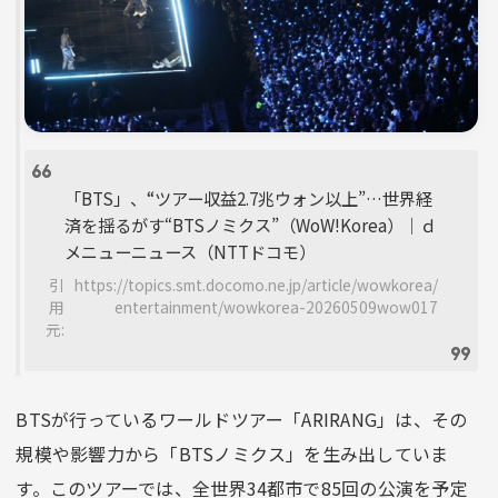
「BTS」、“ツアー収益2.7兆ウォン以上”…世界経
済を揺るがす“BTSノミクス”（WoW!Korea）｜ｄ
メニューニュース（NTTドコモ）
引
https://topics.smt.docomo.ne.jp/article/wowkorea/
用
entertainment/wowkorea-20260509wow017
元:
BTSが行っているワールドツアー「ARIRANG」は、その
規模や影響力から「BTSノミクス」を生み出していま
す。このツアーでは、全世界34都市で85回の公演を予定