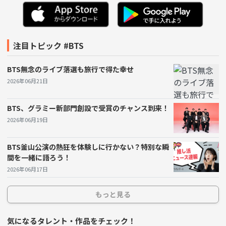
やはり思い切って「BTSツアーの聖地」へ踏み出してみ
るのもいいかもしれません！各公演が行われる都市に
は、BTSゆかりのスポットやファン交流の場が豊富にあ
注目トピック #BTS
ります。実際、現地を訪れれば、同じ熱量の仲間たちと
BTS無念のライブ落選も旅行で得た幸せ
共にアーティストのパフォーマンスを楽しむことができ
2026年06月21日
るチャンスが待っています。また、SNSを通して同じツ
アーに参加する仲間を募ってみるのも良いアイディアで
BTS、グラミー新部門創設で受賞のチャンス到来！
す。「皆で一緒に行こう」と言い合える相手がいるとい
2026年06月19日
うことは、楽しみを倍増させる要因にもなります。
BTS釜山公演の熱狂を体験しに行かない？特別な瞬
間を一緒に語ろう！
このようなワールドツアーは、物理的に会うことで絆が
2026年06月17日
強く結ばれる素晴らしいイベントでもあります。「BTS
が来る私にとって特別な時間」を作るために、仲間と一
もっと見る
緒に生の音楽を楽しむためのプランを立ててみてはいか
気になるタレント・作品をチェック！
がでしょうか？ぜひ、今週末か来月の予定に入れて、