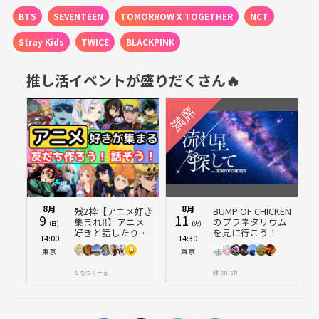
BTS
SEVENTEEN
TOMORROW X TOGETHER
NCT
BTSの存在をより身近に感じる体験をしてみてくださ
い！
Stray Kids
TWICE
BLACKPINK
推し活イベントが盛りだくさん🔥
8月
8月
残2枠【アニメ好き
BUMP OF CHICKEN
9
11
集まれ‼️】アニメ
のプラネタリウム
(日)
(火)
好きと話したり、
を見に行こう！
14:00
14:30
友達作りをしよう
東京
東京
✨️【🔰新規大歓
迎】【20代30代】
ともつくーる
縁-enishi-