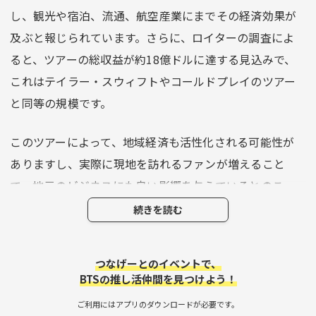
し、観光や宿泊、流通、航空産業にまでその経済効果が
及ぶと報じられています。さらに、ロイターの調査によ
ると、ツアーの総収益が約18億ドルに達する見込みで、
これはテイラー・スウィフトやコールドプレイのツアー
と同等の規模です。
このツアーによって、地域経済も活性化される可能性が
ありますし、実際に現地を訪れるファンが増えること
で、地元のビジネスにも良い影響を与えているとのこ
と。ファンであれば、彼らのパフォーマンスを生で体験
続きを読む
することだけでなく、訪れた場所の空気を感じたり、そ
の土地の魅力を再発見することもできるのです。
つなげーとのイベントで、
BTSの推し活仲間を見つけよう！
【次はどこに行こうか？】
ご利用にはアプリのダウンロードが必要です。