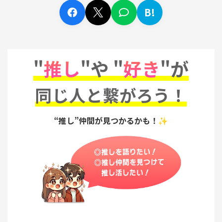
B!
"
推し
"や "
好き
"が
同じ人と繋がろう！
“推し”仲間が見つかるかも！✨