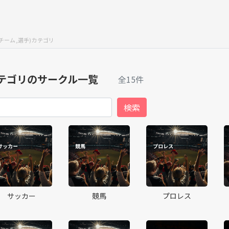
チーム,選手)カテゴリ
カテゴリのサークル一覧
全15件
サッカー
競馬
プロレス