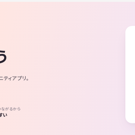
う
ニティアプリ。
つながるから
すい