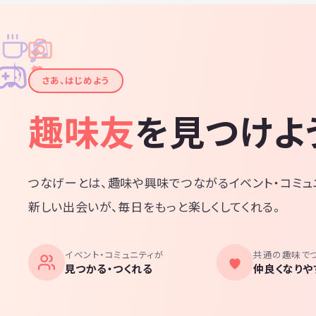
♫
✧
✦
✦
♪
✧
さあ、はじめよう
趣味友
を見つけよ
つなげーとは、趣味や興味でつながるイベント・コミュ
新しい出会いが、毎日をもっと楽しくしてくれる。
イベント・コミュニティが
共通の趣味で
見つかる・つくれる
仲良くなりや