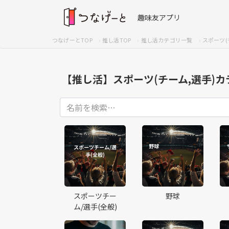
趣味友アプリ
つなげーとTOP
推し活TOP
推し活カテゴリ一覧
スポーツ(
【推し活】スポーツ(チーム,選手)
スポーツチー
野球
ム/選手(全般)