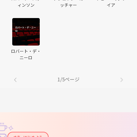
ィンソン
ッチャー
イア
ロバート・デ・
ニーロ
1/5ページ
✧