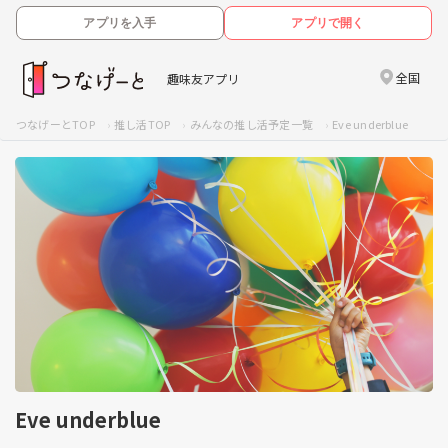
アプリを入手
アプリで開く
全国
趣味友アプリ
つなげーとTOP
推し活TOP
みんなの推し活予定一覧
Eve underblue
Eve underblue