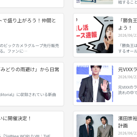
結するこ
トで盛り上がろう！仲間と
「勝負王
よう！
2026/06/2
』のビックカメラグループ先行販売
「勝負王は
る。ファンに…
するオー
の新曲「みどりの雨避け」から日常
元VIX
2026/06/2
元VIXX
流れの中
Editorial』に収録されている新曲
I、ついに開催決定！
濱田崇
計画
2026/06/2
INee WORLD VIII：THE