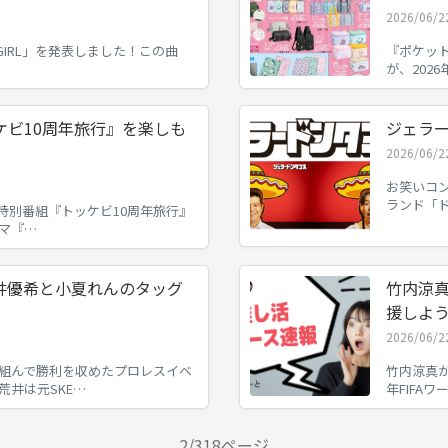
2026/06/2
TS GIRL」を発表しました！この曲
『ポケッ
が、202
ケビ10周年旅行』を楽しも
ジェラ
2026/06/2
お笑いコ
ランド「
vN特別番組『トッケビ10周年旅行』
マ『…
荒井優希と小夏れんのタッグ
竹内涼
援しよ
2026/06/2
組んで勝利を収めたプロレスイベ
竹内涼真が
荒井は元SKE…
年FIFA
2/318ページ