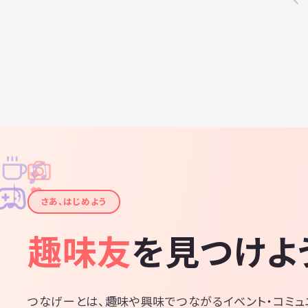
♫
✧
✦
✦
♪
✧
さあ、はじめよう
趣味友
を見つけよ
つなげーとは、趣味や興味でつながるイベント・コミュ