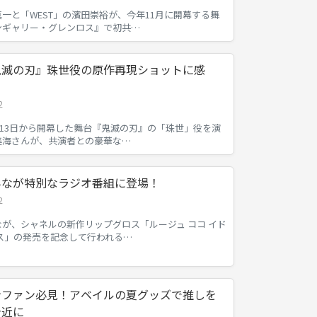
一と「WEST」の濱田崇裕が、今年11月に開幕する舞
ンギャリー・グレンロス』で初共…
鬼滅の刃』珠世役の原作再現ショットに感
2
6月13日から開幕した舞台『鬼滅の刃』の「珠世」役を演
美海さんが、共演者との豪華な…
みなが特別なラジオ番組に登場！
2
が、シャネルの新作リップグロス「ルージュ ココ イド
ロス」の発売を記念して行われる…
ンファン必見！アベイルの夏グッズで推しを
身近に