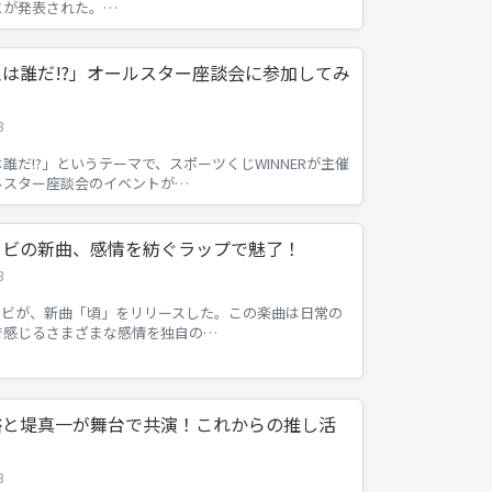
とが発表された。…
は誰だ!?」オールスター座談会に参加してみ
3
誰だ!?」というテーマで、スポーツくじWINNERが主催
ルスター座談会のイベントが…
Xラビの新曲、感情を紡ぐラップで魅了！
3
のラビが、新曲「頃」をリリースした。この楽曲は日常の
で感じるさまざまな感情を独自の…
裕と堤真一が舞台で共演！これからの推し活
3