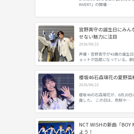
INVERT』の開催…
宮野真守の誕生日にみん
せない魅力に注目
2026/06/22
声優・宮野真守が43歳の誕生日
ョットが話題になっている。劇
櫻坂46石森璃花の夏野
2026/06/22
櫻坂46の石森璃花が、6月20日に
露した。 この日は、色鮮や…
NCT WISHの新曲「BOY
よう！