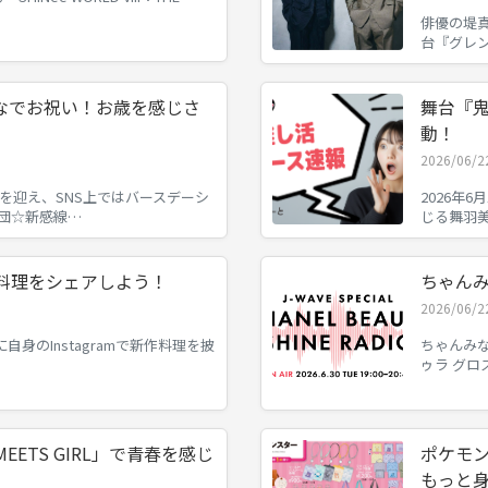
俳優の堤真
台『グレ
なでお祝い！お歳を感じさ
舞台『
動！
2026/06/2
を迎え、SNS上ではバースデーシ
2026年
団☆新感線…
じる舞羽
菜料理をシェアしよう！
ちゃん
2026/06/2
自身のInstagramで新作料理を披
ちゃんみな
ゥラ グ
 MEETS GIRL」で青春を感じ
ポケモ
もっと