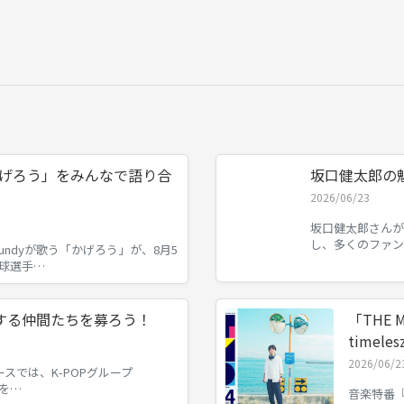
「かげろう」をみんなで語り合
坂口健太郎の
2026/06/23
坂口健太郎さんが
し、多くのファ
undyが歌う「かげろう」が、8月5
球選手…
鳴する仲間たちを募ろう！
「THE 
timele
2026/06/2
スでは、K-POPグループ
波を…
音楽特番『T