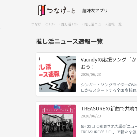
趣味友アプリ
つなげーとTOP
推し活TOP
推し活ニュース速報一覧
推し活ニュース速報一覧
Vaundyの応援ソング
おう！
2026/06/23
シンガー・ソングライターのVa
日からスタートする全国高校野
TREASUREの新曲で共
2026/06/23
6月22日に発表された最新ニュー
TREASUREが「IF I」で新たな