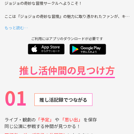
ジョジョの奇妙な冒険サークルへようこそ！
ここは『ジョジョの奇妙な冒険』の魅力に取り憑かれたファンが、キャ
ラの個性的なスタイルや奇抜なスタンド能力について語り合える場所で
もっと読む…
す。各部ごとの名シーンや名言、そして作品全体に漂う独特の雰囲気
に、心奪われるあなた、ぜひ一度遊びに来てください👀
ご利用にはアプリのダウンロードが必要です
お気に入りのポーズやあの熱いバトルシーンなど、自由に語り合う場と
して、みんなで楽しい時間を過ごしましょう！
推し活仲間の見つけ方
01
推し活記録でつながる
ライブ・観劇の
「予定」
や
「思い出」
を保存
同じ公演に参戦する仲間が見つかる！