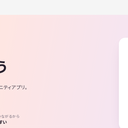
う
ニティアプリ。
つながるから
すい