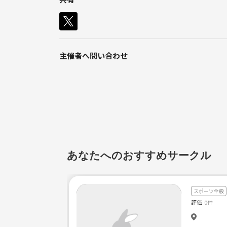
このコミュニティーでは、社会人が仲間作りを1番の
仲間作りがメインですので、初心者の方大歓迎です
主催者へ問い合わせ
スポーツには自信のない初心者の方でも楽しんで頂
身体は動かしたいけど運動得意じゃないし…という方
あなたへのおすすめサークル
私が20代なので、20代の方大歓迎*\(^o^)/*
特に女性😆🌸 同性のお友達大募集*\(^o^)/*✨✨
スポーツ全般
【場所】
評価
0件