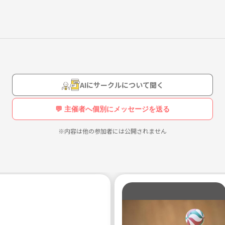
目標として楽しくスポーツをしています😊
✨✨
AIにサークルについて聞く
けるイベントを心がけていますので、
💬 主催者へ個別にメッセージを送る
！✨ぜひいらしてみてください👍🏻✨✨
※内容は他の参加者には公開されません
JR尼崎駅から徒歩10分ほどのところにあります 尼崎ベイコム記念体育館 です。