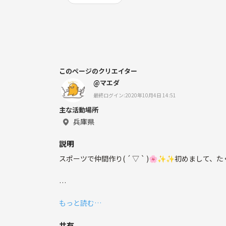
このページのクリエイター
@マエダ
最終ログイン:2020年10月4日 14:51
主な活動場所
兵庫県
説明
スポーツで仲間作り( ´ ▽ ` )🌸✨✨初めまし
いよいよ夏本番‼️🌞、だいぶ暑くなってきましたね‼️
もっと読む…
一緒に思いっきり汗を流しませんか？？😆✨✨
共有