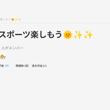
楽しもう🌞✨✨
スポーツ楽しもう🌞✨✨
1 人がメンバー
評価
0件
開催数 0回
過去参加 0人