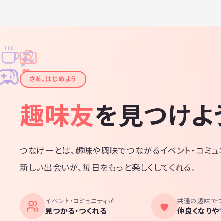
♫
✧
✦
✦
♪
✧
さあ、はじめよう
趣味友
を見つけよ
つなげーとは、趣味や興味でつながるイベント・コミュ
新しい出会いが、毎日をもっと楽しくしてくれる。
イベント・コミュニティが
共通の趣味で
見つかる・つくれる
仲良くなりや