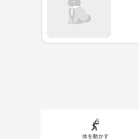
【時間】
開催はだいたい、平日の19時からですので、お仕事
場所が不安だという方は駅で待ち合わせしてから行く
また、イベントにご参加頂く前に顔合わせ程度にお
【スポーツ概要】
💫バドミントン
💫バレーボール
💫フットサル
体を動かす