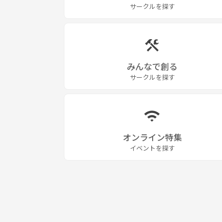
💫バスケ
サークルを探す
💫軟式テニス
スポーツの後にはみんなでご飯に行くので、お時間
みんなで創る
サークルを探す
あとの詳細は個別にお知らせしますので、気になる事
最後までお読み頂き、ありがとうございます✨
オンライン特集
ご連絡お待ちしてます😊✨
イベントを探す