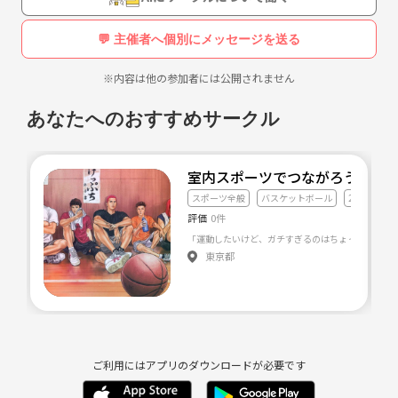
・年会費をちゃんと払える方
・野球がとにかく好きな方
💬 主催者へ個別にメッセージを送る
男女問わず気になった方は、気軽に連絡お待ちしております★
※内容は他の参加者には公開されません
【チーム詳細】 2002年度結成
チーム名：WILLYZ（ウィリーズ）
あなたへのおすすめサークル
参加リーグ：関東草野球連盟3部
メンバー：選手23名マネージャー2名
年会費：15000円（2017年度） 入団時期により割引あり！！ ※マネー
室内スポーツでつながろう⛹️‍♂️
ジャーは会費0円です！！
スポーツ全般
バスケットボール
20代友達づ
活動日：日曜日 （メンバーの予定次第で 土曜日にも練習しています）
評価
0件
試合数：年間約25試合前後 年に１回遠征を行っております（昨年は仙
台へ行きました！！）
東京都
友達同士でも構いません！！ チームのコンセプトとしては、 「強く楽
しくかっこよく」をモットーとしています。 ただ、部活みたいにガチガ
チにやっているわけではないのでご安心を！！笑 男女不問で大歓迎で
す！！少しでも興味を持たれた方は是非是非ご連絡をお待ちしておりま
す☆
ご利用にはアプリのダウンロードが必要です
連絡先：WILLYZ代表 新井 《メールアドレス削除》