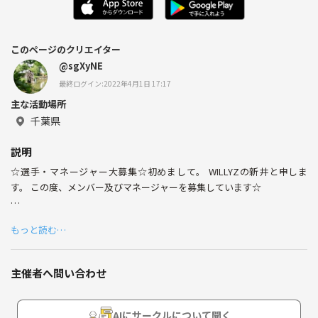
このページのクリエイター
@sgXyNE
最終ログイン:2022年4月1日 17:17
主な活動場所
千葉県
説明
☆選手・マネージャー大募集☆初めまして。 WILLYZの新井と申しま
す。 この度、メンバー及びマネージャーを募集しています☆
【募集要項】
もっと読む…
・真剣に野球に取り組める方
・連絡がしっかりとれる方
・仲間が欲しい方
主催者へ問い合わせ
・最低限の礼儀が備わっている方
・出席率がなるべく良い方
・飲み会等の行事ごとが大好きな方
AIにサークルについて聞く