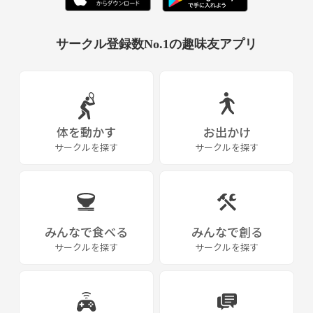
チームHP：
https://teams.one/teams/willyz-soul/community
サークル登録数No.1の趣味友アプリ
YouTubeに試合動画をアップしておりますので、是非ご覧になってみて
ください！！
過去の試合動画：
https://www.youtube.com/channel/UC-1p5ElEcj49J9
Mv2BbSWqg
体を動かす
お出かけ
サークルを探す
サークルを探す
みんなで食べる
みんなで創る
サークルを探す
サークルを探す