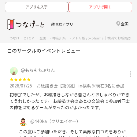
アプリを入手
アプリで開く
全国
趣味友アプリ
つなげーとTOP
全国
神奈川県
アトリ絵yokohama｜横浜でお絵描き
このサークルのイベントレビュー
@
もちもちぷりん
★
★
★
★
★
2026/07/25
お絵描き会【第9回】 in横浜 ※現在3名に参加
初参加でしたが、お絵描きしながら皆さんとおしゃべりができ
てうれしかったです。 お絵描き会のあとの交流会で参加者同士
の仲を深めるゲームがあったのがよかったです。
@
440ka
（クリエイター）
この度はご参加いただき、そして素敵な口コミをありが