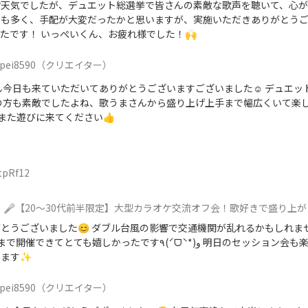
天気でしたが、デュエット総選挙で皆さんの素敵な歌声を聴いて、心が
数も多く、手配が大変だったかと思いますが、実施いただきありがとう
たです！ いっぺいくん、お疲れ様でした！🙌
pei8590
（クリエイター）
ん今日も来ていただいてありがとうございますございました☺️ デュエッ
の方も素敵でしたよね、歌うまさんから盛り上げ上手まで幅広くいて楽
 また遊びに来てください👍️
tpRf12
🎤【20〜30代前半限定】大型カラオケ交流オフ会！歌好きで盛り上
とうございました😊 ダブル台風の影響で交通機関が乱れるかもしれま
とても嬉しかったです٩(ˊᗜˋ*)و 明日のセッション会も楽しみです！よろ
します✨
pei8590
（クリエイター）