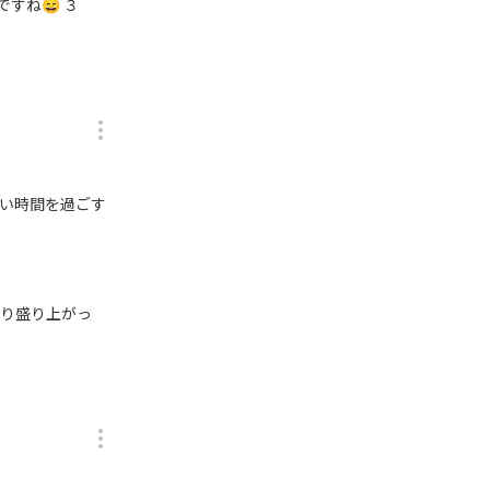
すね😄 ３
しい時間を過ごす
かり盛り上がっ