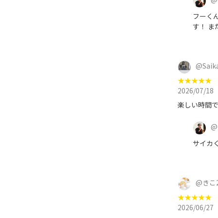
フーく
す！ ま
@
Saik
★
★
★
★
★
2026/07/18
楽しい時間で
@
サイカく
@
きこ2
★
★
★
★
★
2026/06/27