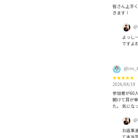
皆さん上手く
きます！
@
よっし
ですよね
@
rin_
★
★
★
★
★
2026/04/19
参加者が60
聞けて耳が幸
た。 気にな
@
お返事遅
て本当