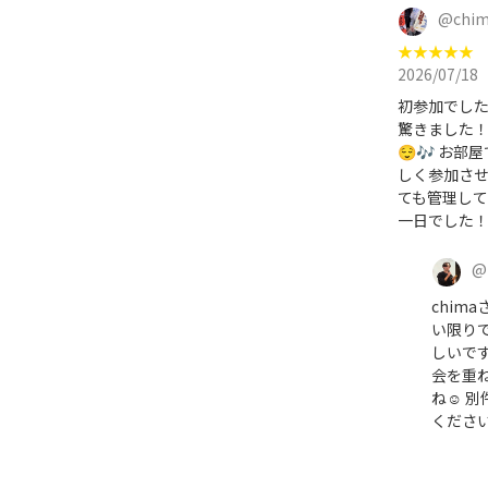
@
chim
★
★
★
★
★
2026/07/18
初参加でし
驚きました！
😌🎶 お
しく参加させ
ても管理して
一日でした！ 運
@
chim
い限りで
しいで
会を重
ね☺️ 
ください！ 