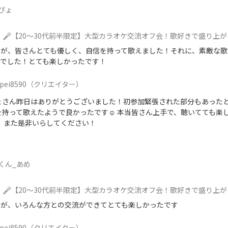
ぴょ
🎤【20〜30代前半限定】大型カラオケ交流オフ会！歌好きで盛り上
たが、皆さんとても優しく、自信を持って歌えました！それに、素敵な歌
せでした！とても楽しかったです！
pei8590
（クリエイター）
ょさん昨日はありがとうございました！初参加緊張された部分もあった
を持って歌えたようで良かったです☺️ 本当皆さん上手で、聴いてても楽
！ また是非いらしてください！
くん_あめ
🎤【20〜30代前半限定】大型カラオケ交流オフ会！歌好きで盛り上
たが、いろんな方との交流ができてとても楽しかったです
pei8590
（クリエイター）