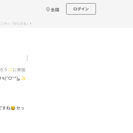
ログイン
全国
ニティ「おとはる」🎶🤝
レビュー一覧
がろう✨に参加
✨
すね😂 セッ