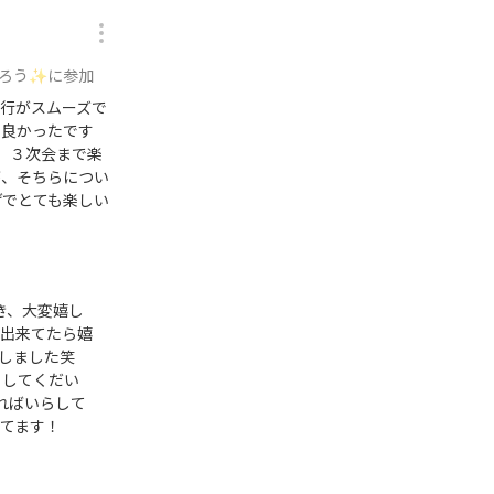
がろう✨に参加
行がスムーズで
も良かったです
く、３次会まで楽
が、そちらについ
げでとても楽しい
き、大変嬉し
が出来てたら嬉
心しました笑
らしてくだい
あればいらして
待ちしてます！