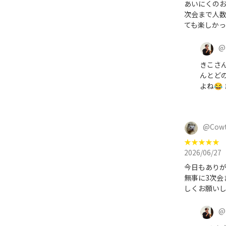
あいにくのお
次会まで人
ても楽しかっ
@
きこさ
んとど
よね😂
@
Cow
★
★
★
★
★
2026/06/27
今日もありが
無事に3次会まで開催できて
しくお願い
@