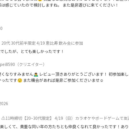
感は感じていたので検討しますね。 また是非遊びに来てください！
i0
20代 30代前半限定 4/19 恵比寿 飲み会に参加
加でしたが、とても楽しかったです！
pei8590
（クリエイター）
くなりすみません🙇‍♂️ レビュー頂きありがとうございます！ 初参加楽
ったです😌 また機会があれば是非ご参加くださいませ☺️
026
⚠️11時締切【20~30代限定】 4/19（日）カラオケやボードゲームで友達を作ろう
も楽しくて、貴重な同い年の方たちとも仲良くなれて良かったです！あり