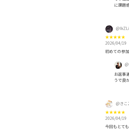
に課題
@
IkZL
★
★
★
★
★
2026/04/19
初めての参
@
お返事遅
うで良か
@
きこ2
★
★
★
★
★
2026/04/19
今回もとて