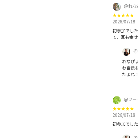
@
れな
★
★
★
★
★
2026/07/18
初参加でし
て、耳も幸
@
れなぴ
わ自信
たよね
@
フー
★
★
★
★
★
2026/07/18
初参加でし
@