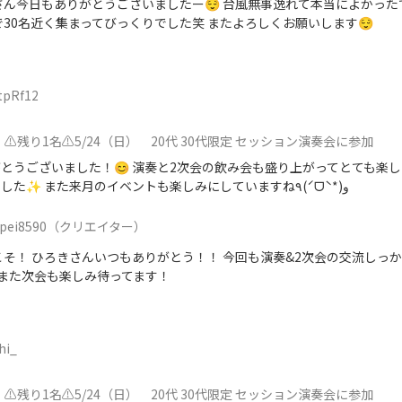
ん今日もありがとうございましたー😌 台風無事逸れて本当によかったで
30名近く集まってびっくりでした笑 またよろしくお願いします😌
tpRf12
⚠️残り1名⚠️5/24（日） 20代 30代限定 セッション演奏会に参加
とうございました！😊 演奏と2次会の飲み会も盛り上がってとても楽
ことができました✨ また来月のイベントも楽しみにしていますね٩(ˊᗜˋ*)و
pei8590
（クリエイター）
こそ！ ひろきさんいつもありがとう！！ 今回も演奏&2次会の交流しっ
 また次会も楽しみ待ってます！
hi_
⚠️残り1名⚠️5/24（日） 20代 30代限定 セッション演奏会に参加