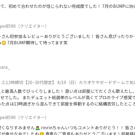
て、初めて合わせたのが信じられない完成度でした！ 7月のBUMPに
pei8590
（クリエイター）
ーさん初参加 & レビューありがとうございました！ 皆さん息ぴったり
😳 7月BUMP期待して待ってます笑
kara_
⚠️11時締切【20~30代限定】 4/19（日）カラオケやボードゲームで友達を作ろう
人と最高人数でびっくりしました！ 良い点は部屋にてたくさん歌えたし
せでした。 またデュエット総選挙のレベルが高くてプロのライブ感覚
った点は13時過ぎから混んできて部屋を移動するのに結構苦労したとこ
pei8590
（クリエイター）
くなりすみません🙇‍♂️ rinrinちゃんいつもコメントありがとう！！ 皆
耳が幸せな会でしたね😌 貴重なご意見もありがとうございます！部屋移