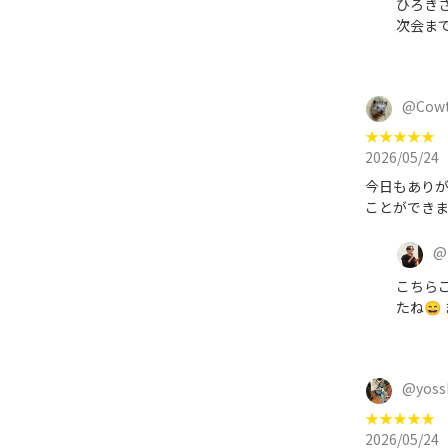
ひろきさ
次会まで
@
Cow
★
★
★
★
★
2026/05/24
今日もありが
@
こちら
たね😄
@
yoss
★
★
★
★
★
2026/05/24