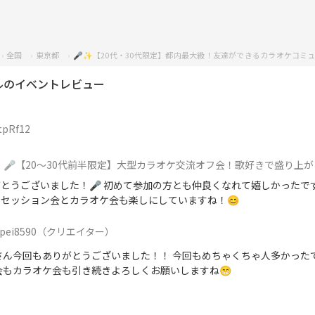
全国
東京都
🎤✨【20代・30代限定】都内最大級！友達ができるカラオケコミュ
ルのイベントレビュー
tpRf12
🎤【20〜30代前半限定】大型カラオケ交流オフ会！歌好きで盛り上
うございました！🎤 初めて参加の方とも仲良くなれて嬉しかったです٩(ˊᗜˋ*)و 
セッション会とカラオケ会も楽しにしていますね！😊
pei8590
（クリエイター）
さん今回もありがとうございました！！ 今回もめちゃくちゃ人多かったで
会もカラオケ会も引き続きよろしくお願いしますね😁