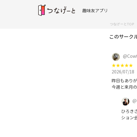
趣味友アプリ
つなげーとTOP
このサーク
@
Cow
★
★
★
★
★
2026/07/18
昨日もありがと
今週と来月の
@
ひろき
ション