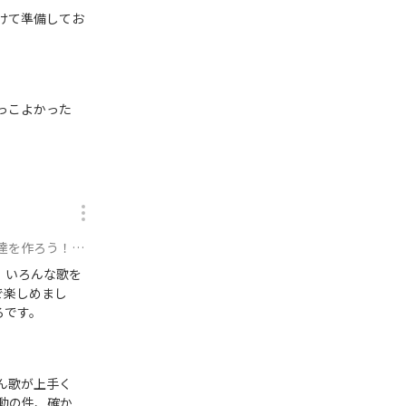
向けて準備してお
かっこよかった
！！🎉 に参加
、いろんな歌を
で楽しめまし
ろです。
さん歌が上手く
動の件、確か