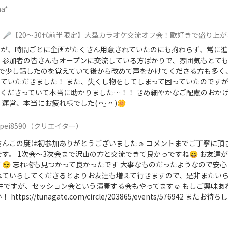
a*
🎤【20〜30代前半限定】大型カラオケ交流オフ会！歌好きで盛り上
たが、時間ごとに企画がたくさん用意されていたのにも拘わらず、常に進
 参加者の皆さんもオープンに交流している方ばかりで、雰囲気もとて
部屋で少し話したのを覚えていて後から改めて声をかけてくださる方も多
ていただきました！ また、失くし物をしてしまって困っていたのです
くださっていて本当に助かりました…！！ きめ細やかなご配慮のおか
営、本当にお疲れ様でした‎( ᴖ ·̫ ᴖ )🌼
pei8590
（クリエイター）
aさんこの度は初参加ありがとうございました☺️ コメントまでご丁寧に頂
す。 1次会〜3次会まで沢山の方と交流できて良かっですね😆 お友達
す😌 忘れ物も見つかって良かったです 大事なものだったようなので安
ねていらしてくださるとよりお友達も増えて行きますので、是非またい
別件ですが、セッション会という演奏する会もやってます☺️ もしご興味
https://tunagate.com/circle/203865/events/576942 またお