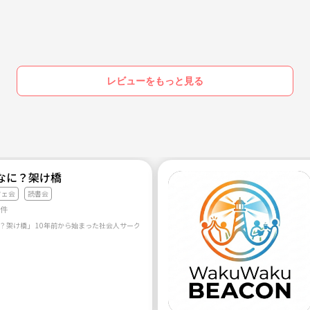
レビューをもっと見る
なに？架け橋
フェ会
読書会
1件