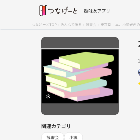
趣味友アプリ
つなげーとTOP
みんなで語る
読書会
東京都
本、小説好きの
関連カテゴリ
読書会
小説