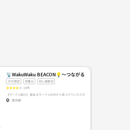
📡WakuWaku BEACON💡～つながる安心のサードプレ
20代限定
読書会
初心者歓迎
★
★
★
★
★
10件
東京都