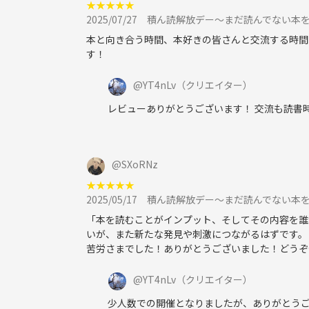
★
★
★
★
★
2025/07/27
積ん読解放デー〜まだ読んでない本
本と向き合う時間、本好きの皆さんと交流する時間
す！
@
YT4nLv
（クリエイター）
レビューありがとうございます！ 交流も読書
@
SXoRNz
★
★
★
★
★
2025/05/17
積ん読解放デー〜まだ読んでない本
「本を読むことがインプット、そしてその内容を誰
いが、また新たな発見や刺激につながるはずです。
苦労さまでした！ありがとうございました！どうぞ
@
YT4nLv
（クリエイター）
少人数での開催となりましたが、ありがとうご