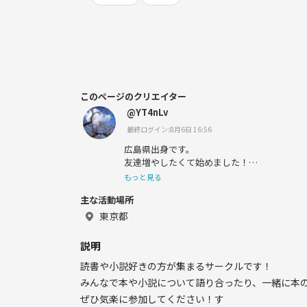
このページのクリエイター
@YT4nLv
最終ログイン:8月6日 16:56
広島県出身です。
友達増やしたくて始めました！
仲良くしてもらえたら嬉しいです☺️
もっと見る
主な活動場所
趣味
コーヒー(淹れるのも挑戦中)
東京都
アニメ
Jリーグ観戦(サンフレッチェ広島サポーターで
説明
野球観戦(広島東洋カープファンです)
読書や小説好きの方が集まるサークルです！
クラシック鑑賞(ドヴォルザークとか)
読書(小説)
みんなで本や小説について語り合ったり、一緒に本
ぜひ気楽に参加してください！す