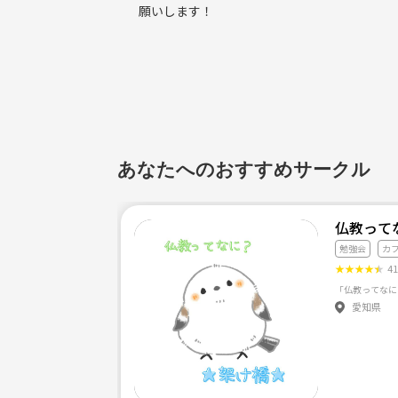
願いします！
あなたへのおすすめサークル
仏教って
勉強会
カ
★
★
★
★
★
4
愛知県