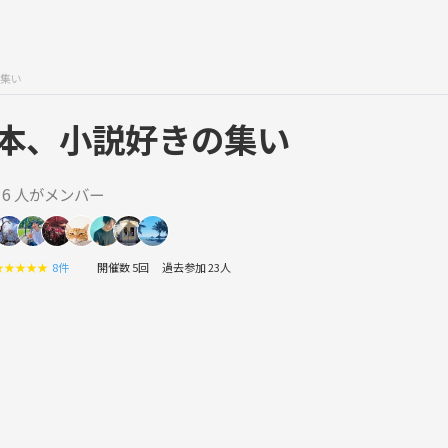
集い
本、小説好きの集い
16 人がメンバー
★
★
★
★
★
8件
開催数 5回
過去参加 23人