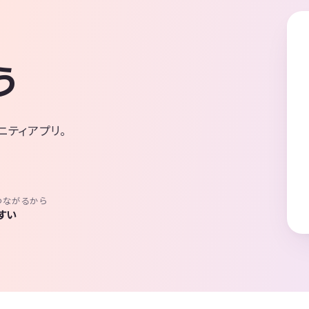
う
ニティアプリ。
つながるから
すい