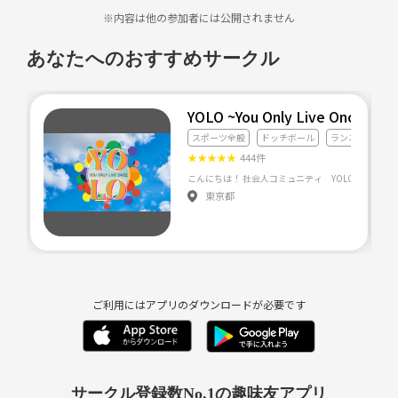
※内容は他の参加者には公開されません
あなたへのおすすめサークル
YOLO ~You Only Live Once~
スポーツ全般
ドッチボール
ランニング・ジ
★
★
★
★
★
444件
東京都
ご利用にはアプリのダウンロードが必要です
サークル登録数No.1の趣味友アプリ