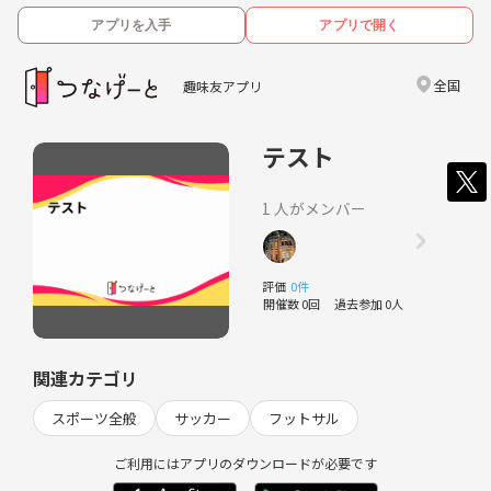
アプリを入手
アプリで開く
全国
趣味友アプリ
テスト
1 人がメンバー
評価
0件
開催数 0回
過去参加 0人
関連カテゴリ
スポーツ全般
サッカー
フットサル
ご利用にはアプリのダウンロードが必要です