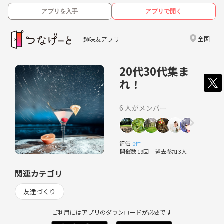
アプリを入手
アプリで開く
全国
趣味友アプリ
20代30代集ま
れ！
6 人がメンバー
評価
0件
開催数 19回
過去参加 3人
関連カテゴリ
友達づくり
ご利用にはアプリのダウンロードが必要です