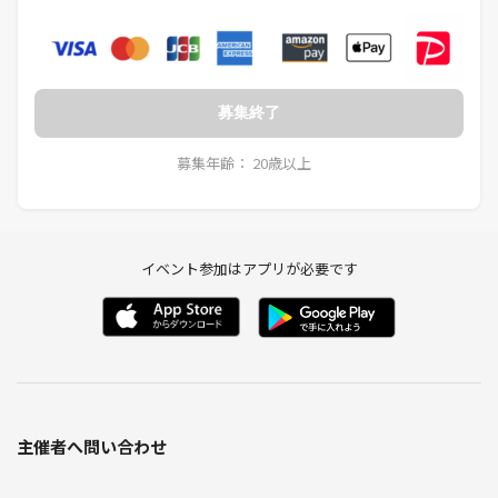
す。
✅その方のテンションに合わせていきますので変にうるさくしたりす
ることは御座いません。
✅オフ会が怖い、行ったけど固まって話しづらいというのも解消してい
きます。
募集終了
✅年齢は20代〜40代が平均です。
✅秋葉原のお店、お勧めの場所を知りたい、教えたい。
募集年齢： 20歳以上
✅まったりとしたオタク友達が欲しい。
✅土日遊べたり平日飲める仲間が欲しい。
✅漫画、アニメ、ゲームのお勧めを詳しい人に聞きたい、話したい
✅同人活動をしている
イベント参加はアプリが必要です
✅オタク以外の趣味もある
✅とにかく友達がほしい
✅お酒が好き、誰かと飲んでるだけでもいい
などなど。
気になることあればメッセの方を送っていただけると助かります。
主催者へ問い合わせ