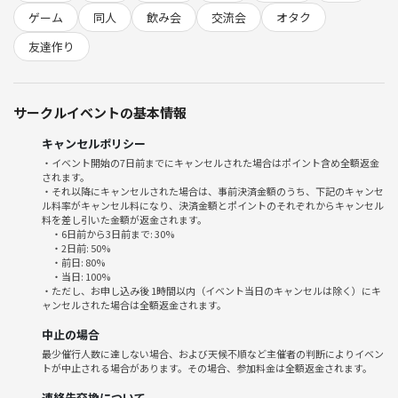
なので漫画好き、アニメ好きの方は是非是非お越しください。
ゲーム
同人
飲み会
交流会
オタク
ゲームは全然しないんですよね〜( ・∇・)。。
友達作り
参加する方は結構ゲーマーも多いのでそこで仲間を見つけるのもありで
す！！( ・∇・)
サークルイベントの基本情報
興味ある程度でも大丈夫ですし、秋葉原が好きだから！！って方でも大
丈夫です！
キャンセルポリシー
自分もそんな感じです、ガチオタではないです( ・∇・)
・イベント開始の7日前までにキャンセルされた場合はポイント含め全額返金
されます。
・それ以降にキャンセルされた場合は、事前決済金額のうち、下記のキャンセ
ル料率がキャンセル料になり、決済金額とポイントのそれぞれからキャンセル
とりあえずわいわい飲みましょう！
料を差し引いた金額が返金されます。
・6日前から3日前まで: 30%
・2日前: 50%
アニメ好き•漫画好き、秋葉原が好きな方は是非是非お越しくださいま
・前日: 80%
・当日: 100%
せ( ・∇・)
・ただし、お申し込み後 1時間以内（イベント当日のキャンセルは除く）にキ
ャンセルされた場合は全額返金されます。
中止の場合
最少催行人数に達しない場合、および天候不順など主催者の判断によりイベン
－－－－－－－－－－－－－－－－－－－－－
トが中止される場合があります。その場合、参加料金は全額返金されます。
連絡先交換について