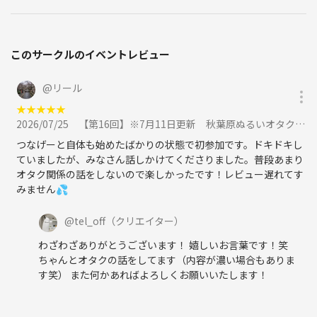
このサークルのイベントレビュー
長くなりましたが、アニメ、漫画以外の趣味の方もよろしくお願いしま
すね。
@
リール
★
★
★
★
★
【まとめ】
2026/07/25
【第16回】※7月11日更新 秋葉原ぬるいオタクのオフ会【初参加歓迎】に参加
①初参加の方や上京、社会人になって友達、知り合いがいない方、積極
つなげーと自体も始めたばかりの状態で初参加です。ドキドキし
的にサポート致します(・∀・)
ていましたが、みなさん話しかけてくださりました。普段あまり
オタク関係の話をしないので楽しかったです！レビュー遅れてす
みません💦
②基本的には飲み会となっておりますので未成年の方はご遠慮願いま
す。
@
tel_off
（クリエイター）
オフ会で迷惑を掛けている方等も参加をご遠慮頂きます。
わざわざありがとうございます！ 嬉しいお言葉です！笑
異性に対してのボディタッチやセクハラ発言等もお控え下さい。
ちゃんとオタクの話をしてます（内容が濃い場合もありま
勧誘、マルチといった行動は発見次第注意していきます、後日発覚した
す笑） また何かあればよろしくお願いいたします！
場合は今後の参加を遠慮願います。
以上の事が守れない場合は強制的に帰って頂きます。