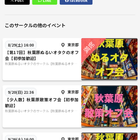
Post
LINE
facebook
●０次会 1500円以内（Hub予定）
●1次会 つなげーと参加チケット（つなげーと側に支払う金額です）
＋一次会男女共通約4,000円～4500円(食事代、割り勘)
このサークルの他のイベント
居酒屋で考えております！
東京都
8/29(土) 16:00
【人数】20人（スタッフは除く） 禁煙です！ 吸う方は別の所を用意す
【第17回】秋葉原ぬるいオタクのオフ
るので言っ てくださいね 。
会【初参加歓迎】
秋葉原ぬるいオタクのサークル【秋葉原ぬるオタオ
フ会】
※※※最終的な開催情報は皆様に個別で開催前３日辺りにメッセージさ
東京都
9/20(日) 21:36
せていただきます※※※
【少人数】秋葉原散策オフ会【初参加
※気になることは気軽に聞いて下さい！( ・∇・)
歓迎】
秋葉原ぬるいオタクのサークル【秋葉原ぬるオタオ
フ会】
東京都
9/26(土) 16:00