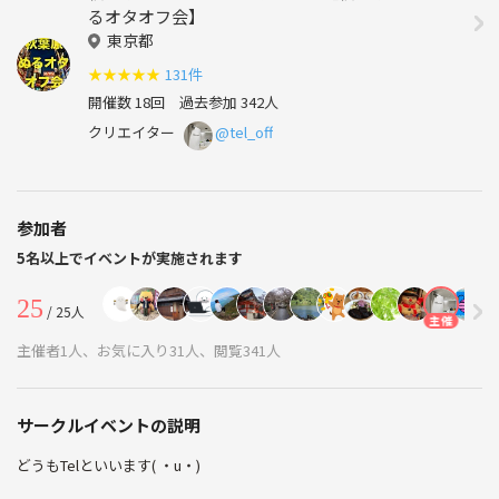
るオタオフ会】
東京都
★
★
★
★
★
131件
開催数 18回
過去参加 342人
クリエイター
@tel_off
参加者
5名以上でイベントが実施されます
25
/ 25人
主催
主催者1人、お気に入り31人、閲覧341人
サークルイベントの説明
どうもTelといいます( ・u・)