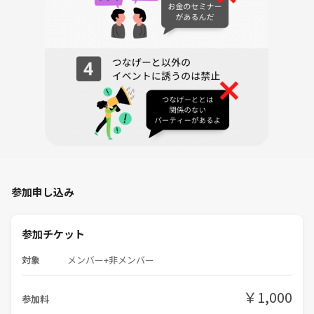
ると幸いです( ・u・)
前回の記録は日記に書いておりますの確認してみてください！
初参加の方もこちらで手伝ってくれる方がいるので安心してください。
平均的にみなさま20代〜40代までと幅広くいらっしゃってます( ・∇・)
※飲みの席で是非仲間を作ってみましょう。
参加申し込み
もちろんお酒を飲めなくても大丈夫です！
参加チケット
【🍺ぬるおたオフ会の特徴】
対象
メンバー+非メンバー
✅初参加の方はこちらからサポート致しますので安心してください。
￥1,000
参加料
✅こちらから話しかけには行きますので話すのが苦手な方も大丈夫で