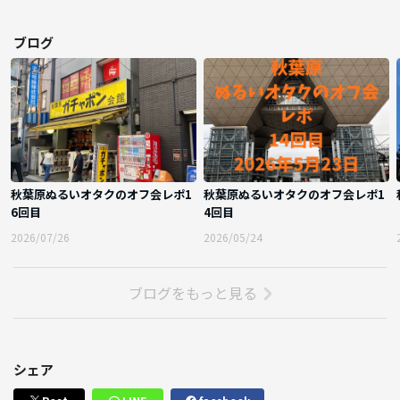
ブログ
【日時】7月25日（土）
【場所】秋葉原の居酒屋
【集合場所】秋葉原（詳細は参加者様にお伝えします）
【集合時間】（分かりづらいので集合時間と開始時間は同じ括りにしま
秋葉原ぬるいオタクのオフ会レポ1
秋葉原ぬるいオタクのオフ会レポ1
した）
6回目
4回目
○0次会 15時45分付近
2026/07/26
2026/05/24
○1次会 17時45分付近
※共に約2時間くらいを目安にしてください。
ブログをもっと見る
※2次会も時間や人数次第で行ってます。
※時間は前後する場合がございます、開催一週間前あたりに更新しま
す。
シェア
【お金】