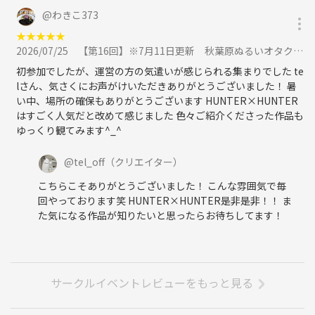
※その際返金はいたしません。
@
わきこ373
★
★
★
★
★
2026/07/25
【第16回】※7月11日更新 秋葉原ぬるいオタクのオフ会【初参加歓迎】に参加
③しつこいようですが初参加の方、オフ怖い方でも安心してください
(・u・)
初参加でしたが、運営の方の気遣いが感じられる集まりでした te
lさん、気さくにお声がけいただきありがとうございました！ 暑
い中、場所の確保もありがとうございます HUNTER×HUNTER
④０次会を始めております。
はすごく人気だと改めて感じました 色々ご紹介くださった作品も
ゆっくり観てみます^_^
こちらはオフ会初参加の方向けに少人数で飲んでおります。
こちらで軽い雰囲気を味わっていただけたらと思います。
@
tel_off
（クリエイター）
こちらこそありがとうございました！ こんな雰囲気で毎
回やっております笑 HUNTER×HUNTER是非是非！！ ま
た気になる作品が知りたいと思ったらお待ちしてます！
※以下詳細（開催日の３日前に皆様に詳細メッセージを送ります）※
サークルイベントレビューをもっと見る