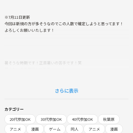
※7月11日更新
今回は新規の方が多そうなのでこの人数で確定しようと思ってます！
よろしくお願いいたします！
暑そうな時期です！正直暑いの苦手です！笑
暑くないのを期待してます。。。！
7月にハンターハンターの続編が出るので楽しみにしております( ・
∇・)
さらに表示
ここ最近は漫画ばかり買い漁っております。
この音止まれや、惑星のさみだれやら。
アニメも攻殻機動隊を2ndまで見終わりました。
カテゴリー
リゼロも並行してまた再度見ております。
20代参加OK
30代参加OK
40代参加OK
秋葉原
アニメ
漫画
ゲーム
同人
アニメ
漫画