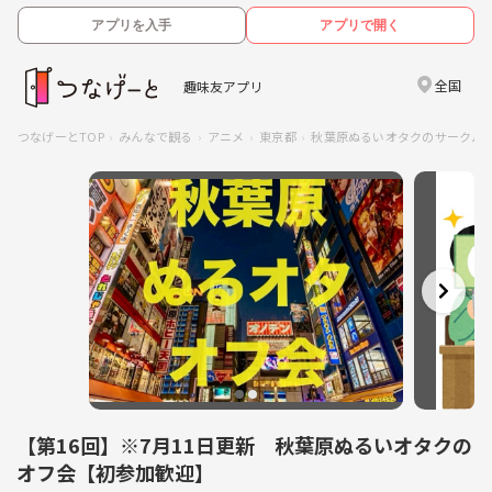
アプリを入手
アプリで開く
全国
趣味友アプリ
つなげーとTOP
みんなで観る
アニメ
東京都
秋葉原ぬるいオタクのサークル
【第16回】※7月11日更新 秋葉原ぬるいオタクの
オフ会【初参加歓迎】