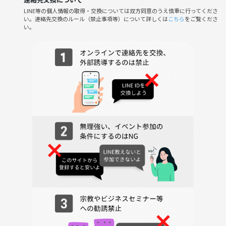
LINE等の個人情報の取得・交換については双方同意のうえ慎重に行ってくださ
い。連絡先交換のルール（禁止事項等）について詳しくは
こちら
をご覧くださ
い。
さて、秋葉原が好きな人、漫画、アニメ、ゲーム、ぬるい感じで好きな
人が集まればいいなと思っております(・u・)
新しく仲間、友達を作りたい、社会人になって友達が出来ない、上京し
てきて知り合いがいない、非日常感を味わいたい、アニメ、漫画、ゲー
ムなどの関係の友達が欲しいという方是非お待ちしております(・u・)
基本的に飲み会となります、わいわいして楽しみましょう（ウェイ系で
はありませんので安心してください）
( ・u・)
自分は少し昔の秋葉原やアニメ、漫画、同人活動、服あたりが大好きで
す( ・u・)
プロフィールに自分の情報を詳しく書いておりますのでご確認いただけ