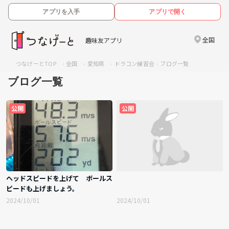
アプリを入手
アプリで開く
全国
趣味友アプリ
つなげーとTOP
全国
愛知県
ドラコン練習会
ブログ一覧
ブログ一覧
公開
公開
ヘッドスピードを上げて ボールス
ピードも上げましょう。
2024/10/01
2024/10/01