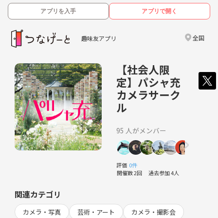
アプリを入手
アプリで開く
全国
趣味友アプリ
【社会人限
定】パシャ充
カメラサーク
ル
95 人がメンバー
評価
0件
開催数 2回
過去参加 4人
関連カテゴリ
カメラ・写真
芸術・アート
カメラ・撮影会