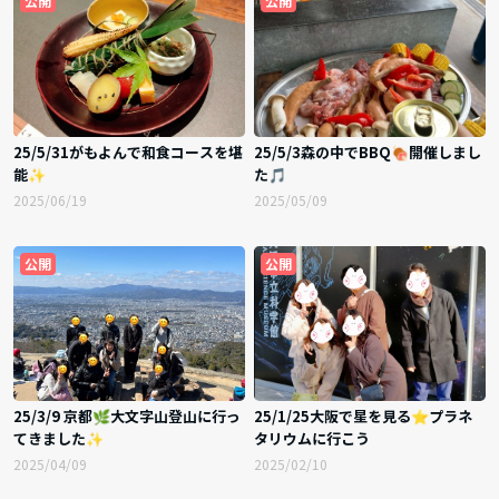
公開
公開
25/5/31がもよんで和食コースを堪
25/5/3森の中でBBQ🍖開催しまし
能✨
た🎵
2025/06/19
2025/05/09
公開
公開
25/3/9 京都🌿大文字山登山に行っ
25/1/25大阪で星を見る⭐️プラネ
てきました✨
タリウムに行こう
2025/04/09
2025/02/10