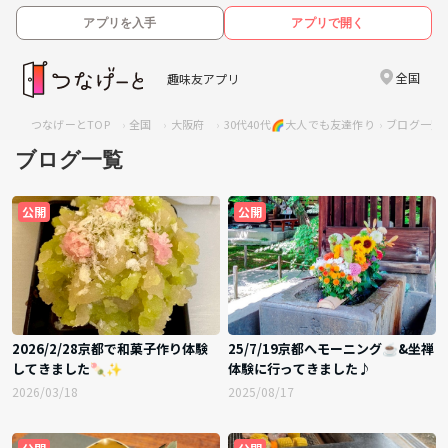
アプリを入手
アプリで開く
全国
趣味友アプリ
つなげーとTOP
全国
大阪府
30代40代🌈大人でも友達作り
ブログ一覧
ブログ一覧
公開
公開
2026/2/28京都で和菓子作り体験
25/7/19京都へモーニング☕️&坐禅
してきました🍡✨
体験に行ってきました♪
2026/03/18
2025/08/17