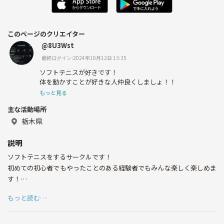
このページのクリエイター
@8U3Wst
最終ログイン:2024年10月12日 13:35
ソフトテニスが好きです！
体を動かすことが好きな人仲良くしましょ！！
もっと見る
主な活動場所
栃木県
説明
ソフトテニスをするサークルです！
初めての初心者でもやったことのある経験者でもみんな楽しく楽しめま
す！
サークルメンバーが全員いいひとなので1人でも気軽に参加してくださ
もっと読む…
い！
もちろんやったことないけど体を動かすのが好きなんだ！って人も募集
してます！！