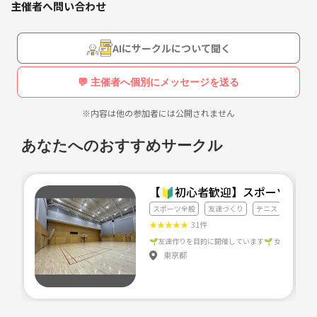
主催者へ問い合わせ
AIにサークルについて聞く
💬 主催者へ個別にメッセージを送る
※内容は他の参加者には公開されません
あなたへのおすすめサークル
【🔰初心者歓迎】スポーツクラ
スポーツ全般
友達づくり
テニス
★
★
★
★
★
31件
東京都