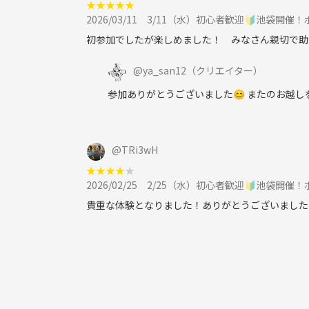
・ラーメン／寿司
★
★
★
★
★
2026/03/11
3/11（水）初心者歓迎🔰池袋開催
共通の話題があれば、ぜひ声かけてください
初参加でしたが楽しめました！ みなさん親切で助
◆ 禁止事項
@
ya_san12
（クリエイター）
※下記内容を発見、発覚した際は、途中退出いただ
参加ありがとうございました😊 またのお越
（開催日以降も、参加者より申し出ありましたら、
・ナンパ、セクハラ、迷惑行為
・ネットワークビジネス及びその他のビジネスへ取
@
TRi3wH
・宗教やBtoCの不動産、保険、金融商材の勧誘（
★
★
★
★
★
・煙草の臭い、口臭、体臭、過度な香水などについ
2026/02/25
2/25（水）初心者歓迎🔰池袋開催
・ボードゲームには傷をつけたり、汚したりしない
貴重な体験となりました！ありがとうございました
・個人間の連絡先の交換などは各々の責任でお願い
・風景写真や動画のSNS等への無許可投稿
・当主催イベント以外の他の主催者イベントやサー
・主催者の注意に従わない方は退室していただきま
相手が迷惑と感じる迷惑行為は全て禁止しており即