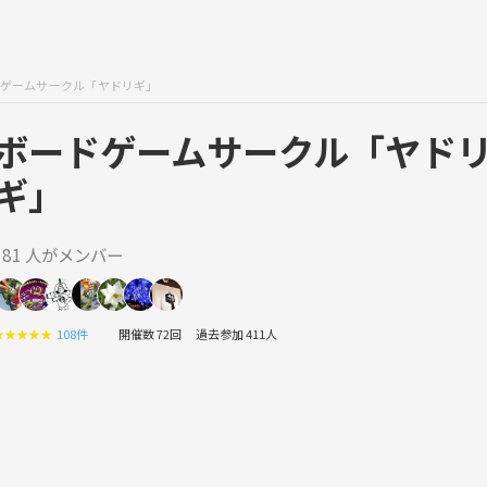
ゲームサークル「ヤドリギ」
ボードゲームサークル「ヤド
ギ」
181 人がメンバー
★
★
★
★
★
108件
開催数 72回
過去参加 411人