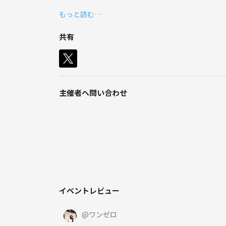
ルール説明等ゆっくりとわかるまで丁寧にしますので
そんな人が安心して参加できる場所を目指し
もっと読む…
イベントは
もちろん経験者の方もどなたでも参加可能です。
共有
平日夜・土日昼中心に開催。
賑やかに盛り上がる卓も、じっくり遊ぶ卓も
います。
◆イベント
初参加・おひとり参加も大歓迎です☺️
気軽に遊びに来てもらえたら嬉しいです！
水曜の夜と土日を中心にボードゲーム会を開催して
主催者へ問い合わせ
開催場所は新宿、池袋など…
◆好きなこと・話題
軽くてワイワイできるライトなゲームを多く取り揃
・パーティー系
・ボードゲーム／麻雀
・チーム戦
・筋トレ
・旅行
・協力系
・BBQ／アウトドア
・騙し合い系
・映画・ネトフリ
・招待隠匿系 etc…
イベントレビュー
・脱出ゲーム
・モンハン
・温泉
持ち込みも大歓迎です♪
@
ワンゼロ
・お酒