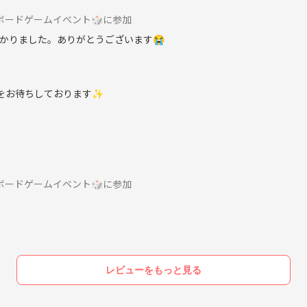
！ボードゲームイベント🎲に参加
✨
かりました。ありがとうございます😭
き、つなげーと運営者に報告します※
しをお待ちしております✨
同様の対応とします）
り組まれている方、事業家集団の方の参加
事後も含めて、こちらで出会った方への勧誘）
ては特にご注意ください。
！ボードゲームイベント🎲に参加
ように気を付けてください。
します。
クルへの人の引き抜き、勧誘行為
す。
レビューをもっと見る
出入り禁止となります。