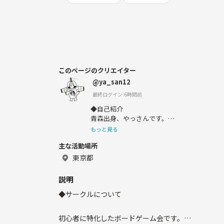
このページのクリエイター
@ya_san12
最終ログイン:6時間前
◆自己紹介
青森出身、やっさんです。
都内でボードゲーム会やイベントを主催して
もっと見る
主な活動場所
上京後にボードゲームと出会い、
「ゲームを通じて、初対面同士でも自然に会
東京都
が繋がっていく」
その空気感に惹かれて主催を始めました。
説明
◆サークルについて
✔職場と家の往復で刺激が少ない
✔ 新しい友達が欲しいけど、いきなり飲み会
✔ 地元の友達みたいな、程よい距離感のつ
初心者に特化したボードゲーム会です。