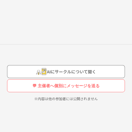
初めての方でも安心してごください☺️
ています。
どちらも大切にして
います。
AIにサークルについて聞く
えています。
💬 主催者へ個別にメッセージを送る
※内容は他の参加者には公開されません