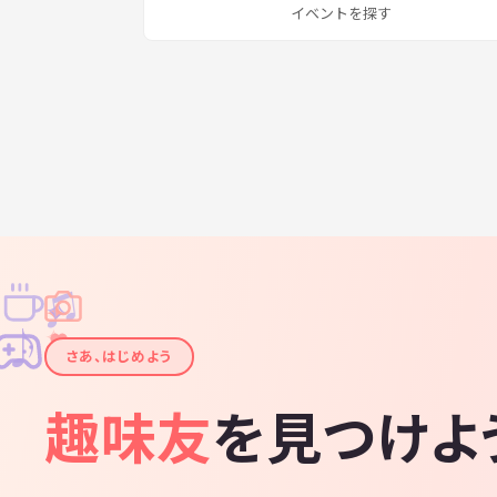
イベントを探す
♫
✧
✦
✦
♪
✧
さあ、はじめよう
趣味友
を見つけよ