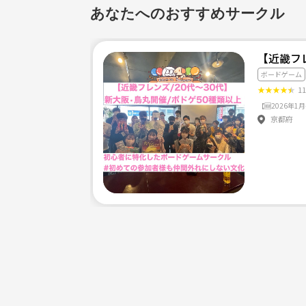
そのような行為が見られた場合、運営までご一報く
あなたへのおすすめサークル
【近畿フ
ボードゲーム
★
★
★
★
★
1
京都府